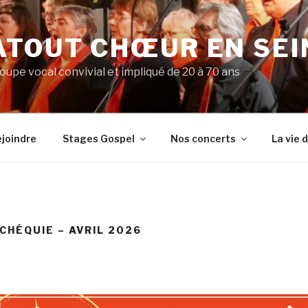
ATOUT CHŒUR EN SEI
upe vocal convivial et impliqué de 20 à 70 ans
joindre
Stages Gospel
Nos concerts
La vie 
CHÉQUIE – AVRIL 2026