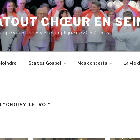
ATOUT CHŒUR EN SEI
upe vocal convivial et impliqué de 20 à 70 ans
joindre
Stages Gospel
Nos concerts
La vie 
 "CHOISY-LE-ROI"