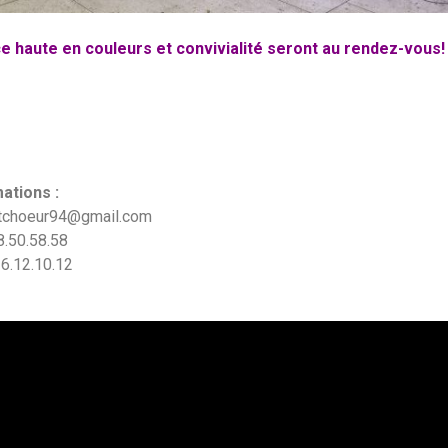
 haute en couleurs et convivialité seront au rendez-vous!
ations :
outchoeur94@gmail.com
8.50.58.58
16.12.10.12