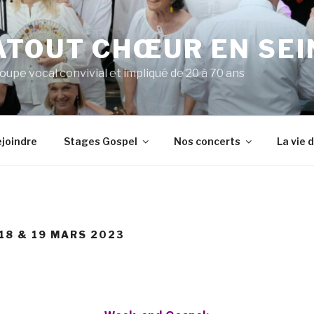
ATOUT CHŒUR EN SEI
upe vocal convivial et impliqué de 20 à 70 ans
joindre
Stages Gospel
Nos concerts
La vie 
18 & 19 MARS 2023