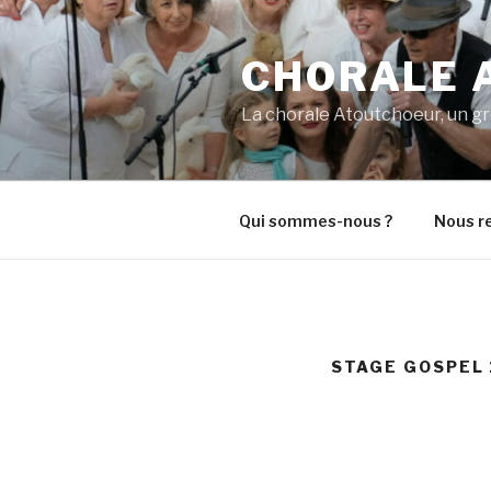
CHORALE 
La chorale Atoutchoeur, un gro
Qui sommes-nous ?
Nous re
STAGE GOSPEL 