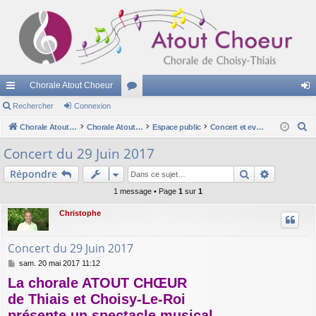
Chorale Atout Choeur
cc
Rechercher
Connexion
or
on
R
ès
Chorale Atout Choeur
u
Chorale Atout Choeur
Espace public
Concert et evenements passés
ne
e
ra
m
xi
Concert du 29 Juin 2017
c
pi
s
on
Rechercher
Recherch
Répondre
h
e
de
1 message • Page
1
sur
1
r
Christophe
c
h
Concert du 29 Juin 2017
e
M
sam. 20 mai 2017 11:12
r
e
La chorale ATOUT CHŒUR
s
s
de Thiais et Choisy-Le-Roi
a
présente un spectacle musical
g