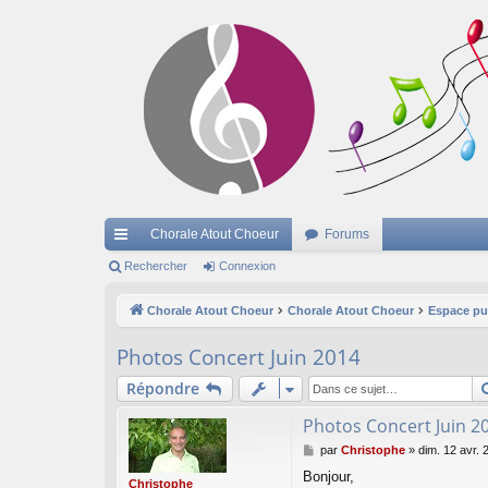
Chorale Atout Choeur
Forums
cc
Rechercher
Connexion
ès
Chorale Atout Choeur
Chorale Atout Choeur
Espace pu
ra
Photos Concert Juin 2014
pi
Répondre
de
Photos Concert Juin 2
M
par
Christophe
»
dim. 12 avr. 
e
Bonjour,
s
Christophe