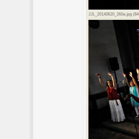
JJL_20140620_260a.jpg (848