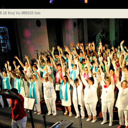
.16 Kio) Vu 989103 fois