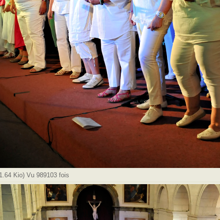
.64 Kio) Vu 989103 fois