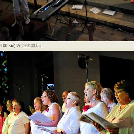
.09 Kio) Vu 989103 fois