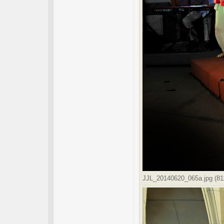
JJL_20140620_065a.jpg (811