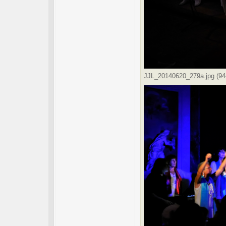
JJL_20140620_279a.jpg (944