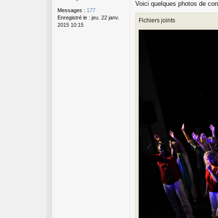
Voici quelques photos de con
s
Messages :
177
a
Enregistré le :
jeu. 22 janv.
g
Fichiers joints
2015 10:15
e