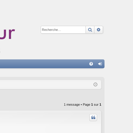
Rechercher
Recherche avan
A
FA
on
Q
ne
xi
on
1 message • Page
1
sur
1