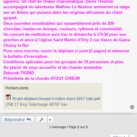
aguerris. Un chef de chœur charismatique, Denis Thuillier
e
accompagné du talentueux Mathieu Le Nestour animeront ce stage
sur un thème qui puisera dans les origines africaines du chant
gospel;
Deux journées inoubliables qui rassembleront près de 200
choristes, hautes en énergie, couleurs, rythmes et convivialité;
Un concert de restitution aura lieu le dimanche à 17h30 pour vos
proches et amis à l’église Saint Martin d'Orly 2 rue Vasco de Gama
Choisy le Roi
Pour vous inscrire, ouvrir le dépliant ci joint (2 pages) et retourner
le bulletin d'inscription.
Conditions spéciales pour les groupes de 10 personnes et plus.
Au plaisir de vous accueillir et de chanter ensemble
Deborah TIGRID
Présidente de la chorale ATOUT CHŒUR
Fichiers joints
Projet dépliant Gospel 3 volets mars 2017 1der.pdf
(768.17 Kio) Téléchargé 48797 fois
a
u
Répondre
t
1 message • Page
1
sur
1