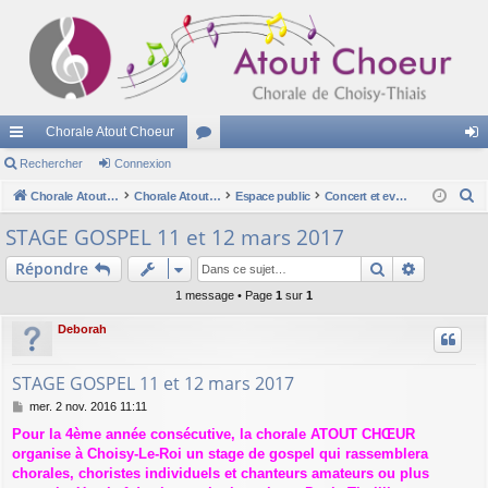
Chorale Atout Choeur
cc
Rechercher
Connexion
or
on
R
ès
Chorale Atout Choeur
u
Chorale Atout Choeur
Espace public
Concert et evenements passés
ne
e
ra
m
xi
STAGE GOSPEL 11 et 12 mars 2017
c
pi
s
on
Rechercher
Recherch
Répondre
h
e
de
1 message • Page
1
sur
1
r
Deborah
c
h
STAGE GOSPEL 11 et 12 mars 2017
e
M
mer. 2 nov. 2016 11:11
r
e
Pour la 4ème année consécutive, la chorale ATOUT CHŒUR
s
organise à Choisy-Le-Roi un stage de gospel qui rassemblera
s
a
chorales, choristes individuels et chanteurs amateurs ou plus
g