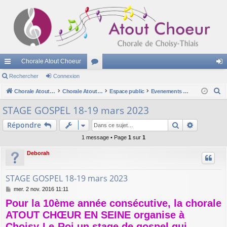
Chorale Atout Choeur
cc
Rechercher
Connexion
or
on
R
ès
Chorale Atout Choeur
u
Chorale Atout Choeur
Espace public
Evenements à venir
ne
e
ra
m
xi
STAGE GOSPEL 18-19 mars 2023
c
pi
s
on
Rechercher
Recherch
Répondre
h
e
de
1 message • Page
1
sur
1
r
Deborah
c
h
STAGE GOSPEL 18-19 mars 2023
e
M
mer. 2 nov. 2016 11:11
r
e
Pour la 10ème année consécutive, la chorale
s
s
ATOUT CHŒUR EN SEINE organise à
a
Choisy-Le-Roi un stage de gospel qui
g