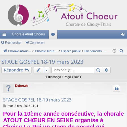
Chorale Atout Choeur
cc
Rechercher
Connexion
or
on
R
ès
Chorale Atout Choeur
u
Chorale Atout Choeur
Espace public
Evenements à venir
ne
e
ra
m
xi
STAGE GOSPEL 18-19 mars 2023
c
pi
s
on
Rechercher
Recherch
Répondre
h
e
de
1 message • Page
1
sur
1
r
Deborah
c
h
STAGE GOSPEL 18-19 mars 2023
e
M
mer. 2 nov. 2016 11:11
r
e
Pour la 10ème année consécutive, la chorale
s
s
ATOUT CHŒUR EN SEINE organise à
a
Choisy-Le-Roi un stage de gospel qui
g