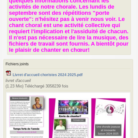
quelques informations concernant les
e
activités de notre chorale. Les lundis de
septembre sont des répétitions "porte
ouverte": n'hésitez pas à venir nous voir. Le
chant choral est une activité collective qui
requiert l'implication et l'assiduité de chacun.
Il n'est pas nécessaire de lire la musique, des
fichiers de travail sont fournis. A bientôt pour
le plaisir de chanter en chœur!
Fichiers joints
Livret d'accueil choristes 2024 2025.pdf
livret d'accueil
(1.23 Mio) Téléchargé 3058239 fois