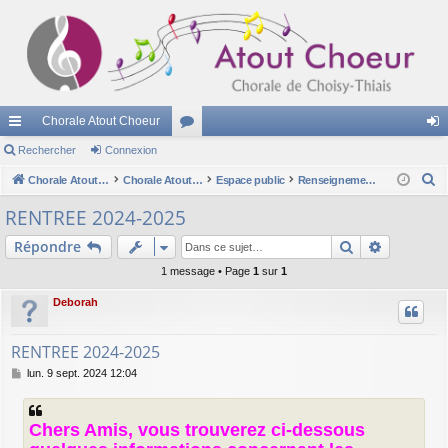
Chorale Atout Choeur
cc
Rechercher
Connexion
or
on
R
ès
Chorale Atout Choeur
u
Chorale Atout Choeur
Espace public
Renseignements sur la chorale
ne
e
ra
m
xi
RENTREE 2024-2025
c
pi
s
on
Rechercher
Recherch
Répondre
h
e
de
1 message • Page
1
sur
1
r
Deborah
c
h
RENTREE 2024-2025
e
M
lun. 9 sept. 2024 12:04
r
e
s
s
Chers Amis, vous trouverez ci-dessous
a
g