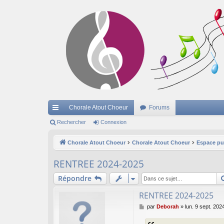
Chorale Atout Choeur
Forums
cc
Rechercher
Connexion
ès
Chorale Atout Choeur
Chorale Atout Choeur
Espace pu
ra
RENTREE 2024-2025
pi
Répondre
de
RENTREE 2024-2025
M
par
Deborah
»
lun. 9 sept. 202
e
s