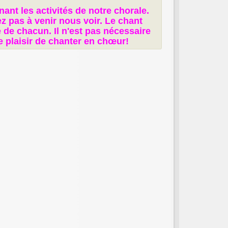
nt les activités de notre chorale.
z pas à venir nous voir. Le chant
té de chacun. Il n'est pas nécessaire
le plaisir de chanter en chœur!