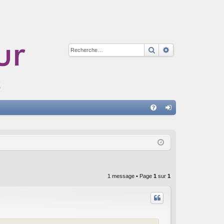
Rechercher
Recherche avan
A
FA
on
Q
ne
xi
on
1 message • Page
1
sur
1