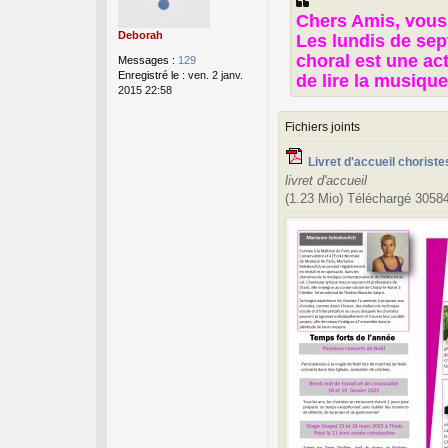
s
Chers Amis, vous 
a
Deborah
Les lundis de sep
g
e
choral est une act
Messages :
129
Enregistré le :
ven. 2 janv.
de lire la musique
2015 22:58
Fichiers joints
Livret d'accueil chorist
livret d'accueil
(1.23 Mio) Téléchargé 30584