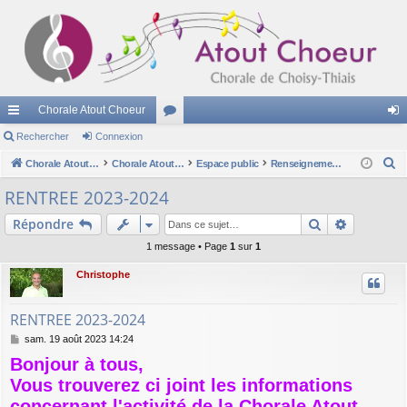
Chorale Atout Choeur
cc
Rechercher
Connexion
or
on
R
ès
Chorale Atout Choeur
u
Chorale Atout Choeur
Espace public
Renseignements sur la chorale
ne
e
ra
m
xi
RENTREE 2023-2024
c
pi
s
on
Rechercher
Recherch
Répondre
h
e
de
1 message • Page
1
sur
1
r
Christophe
c
h
RENTREE 2023-2024
e
M
sam. 19 août 2023 14:24
r
e
Bonjour à tous,
s
s
Vous trouverez ci joint les informations
a
concernant l'activité de la Chorale Atout
g