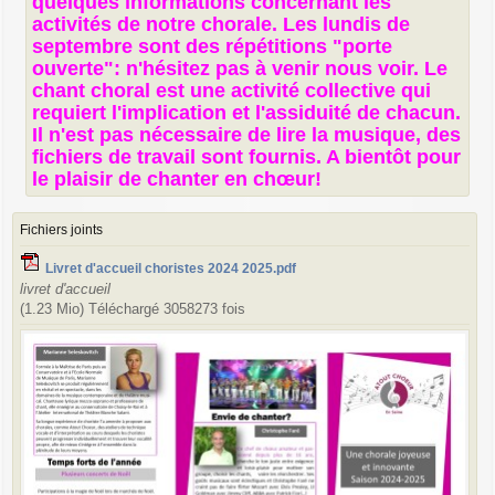
quelques informations concernant les
e
activités de notre chorale. Les lundis de
septembre sont des répétitions "porte
ouverte": n'hésitez pas à venir nous voir. Le
chant choral est une activité collective qui
requiert l'implication et l'assiduité de chacun.
Il n'est pas nécessaire de lire la musique, des
fichiers de travail sont fournis. A bientôt pour
le plaisir de chanter en chœur!
Fichiers joints
Livret d'accueil choristes 2024 2025.pdf
livret d'accueil
(1.23 Mio) Téléchargé 3058273 fois