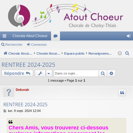
Chorale Atout Choeur
cc
Rechercher
Connexion
or
on
R
ès
Chorale Atout Choeur
u
Chorale Atout Choeur
Espace public
Renseignements sur la chorale
ne
e
ra
m
xi
RENTREE 2024-2025
c
pi
s
on
Rechercher
Recherch
Répondre
h
e
de
1 message • Page
1
sur
1
r
Deborah
c
h
RENTREE 2024-2025
e
M
lun. 9 sept. 2024 12:04
r
e
s
s
Chers Amis, vous trouverez ci-dessous
a
g