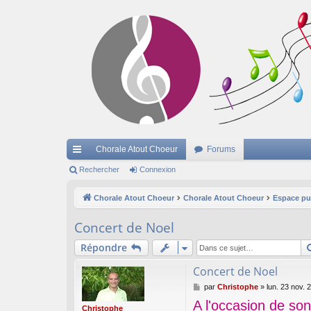
Chorale Atout Choeur
Forums
cc
Rechercher
Connexion
ès
Chorale Atout Choeur
Chorale Atout Choeur
Espace pu
ra
Concert de Noel
pi
Répondre
de
Concert de Noel
M
par
Christophe
»
lun. 23 nov. 
e
A l'occasion de so
s
Christophe