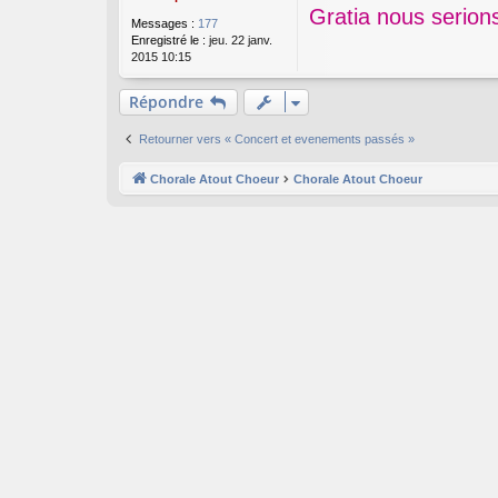
s
Gratia nous serion
Messages :
177
a
Enregistré le :
jeu. 22 janv.
g
2015 10:15
e
Répondre
Retourner vers « Concert et evenements passés »
Chorale Atout Choeur
Chorale Atout Choeur