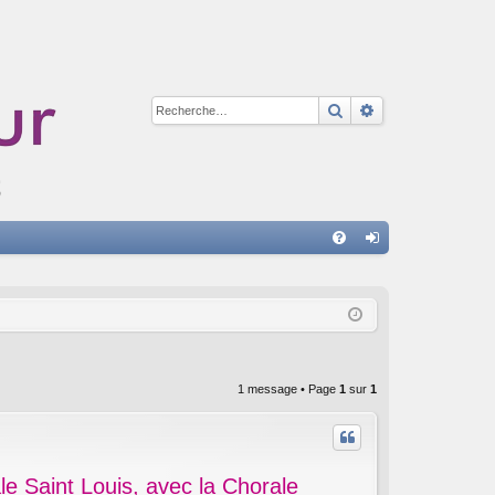
Rechercher
Recherche avan
A
FA
on
Q
ne
xi
on
1 message • Page
1
sur
1
le Saint Louis, avec la Chorale