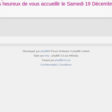
s heureux de vous accueillir le Samedi 19 Décemb
Développé par
phpBB
® Forum Software © phpBB Limited
Style par
Arty
- phpBB 3.3 par MrGaby
Traduit par
phpBB-fr.com
Confidentialité
|
Conditions