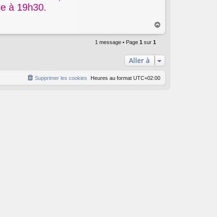
re à 19h30.
H
a
u
1 message • Page
1
sur
1
t
Aller à
Supprimer les cookies
Heures au format
UTC+02:00