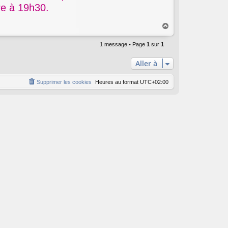
re à 19h30.
H
a
u
1 message • Page
1
sur
1
t
Aller à
Supprimer les cookies
Heures au format
UTC+02:00