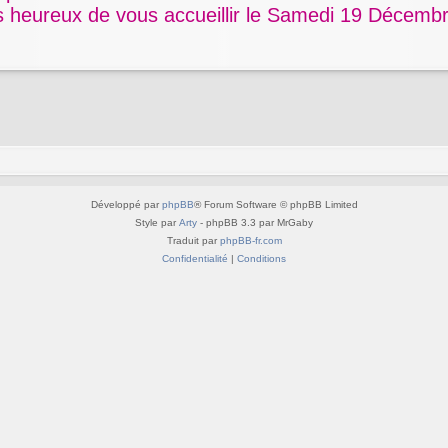
s heureux de vous accueillir le Samedi 19 Décemb
Développé par
phpBB
® Forum Software © phpBB Limited
Style par
Arty
- phpBB 3.3 par MrGaby
Traduit par
phpBB-fr.com
Confidentialité
|
Conditions