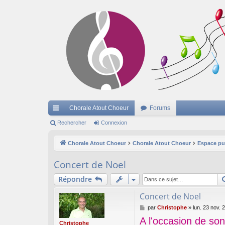
Chorale Atout Choeur
Forums
cc
Rechercher
Connexion
ès
Chorale Atout Choeur
Chorale Atout Choeur
Espace pu
ra
Concert de Noel
pi
Répondre
de
Concert de Noel
M
par
Christophe
»
lun. 23 nov. 
e
A l'occasion de so
s
Christophe