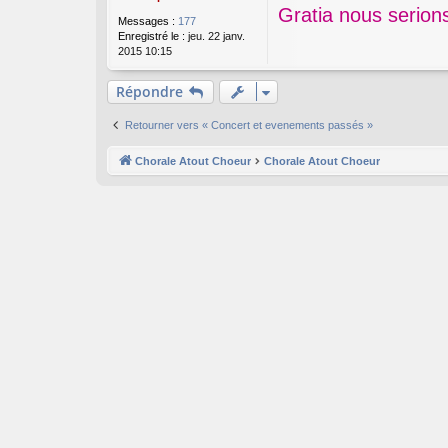
s
Gratia nous serion
Messages :
177
a
Enregistré le :
jeu. 22 janv.
g
2015 10:15
e
Répondre
Retourner vers « Concert et evenements passés »
Chorale Atout Choeur
Chorale Atout Choeur