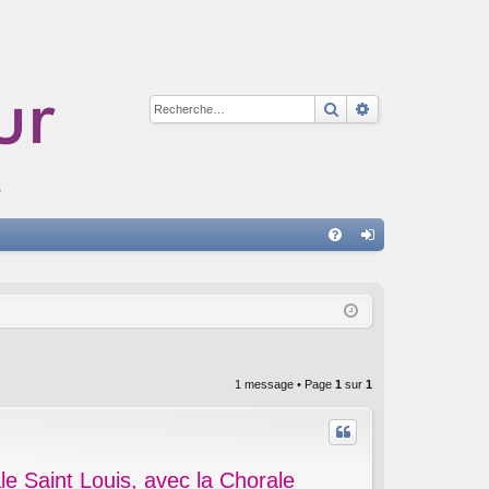
Rechercher
Recherche avan
A
FA
on
Q
ne
xi
on
1 message • Page
1
sur
1
le Saint Louis, avec la Chorale