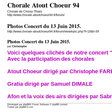
Chorale Atout Choeur 94
Chorale de Choisy-Thiais
http://www.chorale-atoutchoeur94.fr/forum/
Photos Concert du 13 Juin 2015.
http://www.chorale-atoutchoeur94.fr/forum/viewtopic.php?f=18&t=39
Photos Concert du 13 Juin 2015.
par
Christophe
Voici quelques clichés de notre concert 
Avec la participation des chorales
Atout Choeur dirigé par Christophe FAR
Gratia dirigé par Samuel DIMALE
Afon et la voix des airs dirigées par S
Développé par
phpBB
® Forum Software © phpBB Limited
Traduit par
phpBB-fr.com