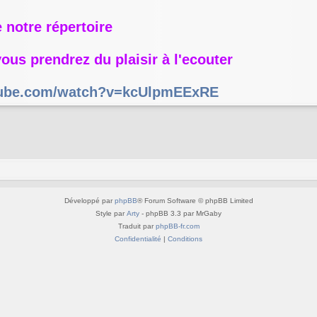
e notre répertoire
ous prendrez du plaisir à l'ecouter
tube.com/watch?v=kcUlpmEExRE
Développé par
phpBB
® Forum Software © phpBB Limited
Style par
Arty
- phpBB 3.3 par MrGaby
Traduit par
phpBB-fr.com
Confidentialité
|
Conditions