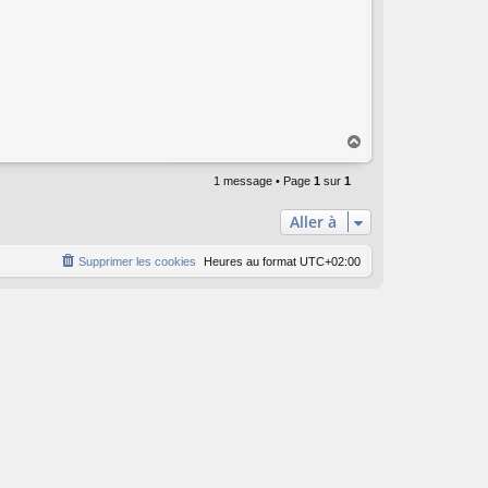
H
a
u
1 message • Page
1
sur
1
t
Aller à
Supprimer les cookies
Heures au format
UTC+02:00