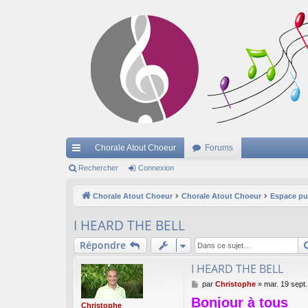
Chorale Atout Choeur
Forums
cc
Rechercher
Connexion
ès
Chorale Atout Choeur
Chorale Atout Choeur
Espace pu
ra
I HEARD THE BELL
pi
Répondre
de
I HEARD THE BELL
M
par
Christophe
»
mar. 19 sept
e
Bonjour à tous
s
Christophe