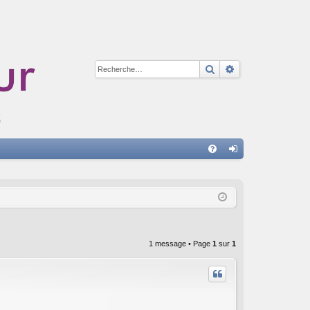
Rechercher
Recherche avan
A
FA
on
Q
ne
xi
on
1 message • Page
1
sur
1