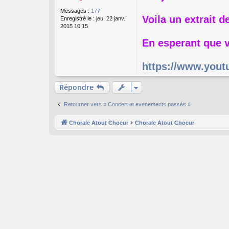
s
Messages :
177
a
Voila un extrait d
Enregistré le :
jeu. 22 janv.
g
2015 10:15
e
En esperant que v
https://www.you
Répondre
Retourner vers « Concert et evenements passés »
Chorale Atout Choeur
Chorale Atout Choeur