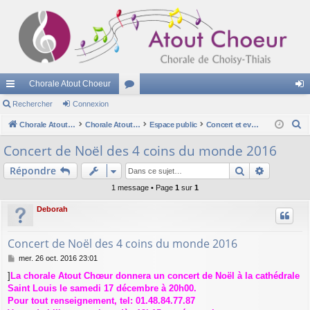
Chorale Atout Choeur
cc
Rechercher
Connexion
or
on
R
ès
Chorale Atout Choeur
u
Chorale Atout Choeur
Espace public
Concert et evenements passés
ne
e
ra
m
xi
Concert de Noël des 4 coins du monde 2016
c
pi
s
on
Rechercher
Recherch
Répondre
h
e
de
1 message • Page
1
sur
1
r
Deborah
c
h
Concert de Noël des 4 coins du monde 2016
e
M
mer. 26 oct. 2016 23:01
r
e
]
La chorale Atout Chœur donnera un concert de Noël à la cathédrale
s
Saint Louis le samedi 17 décembre à 20h00.
s
a
Pour tout renseignement, tel: 01.48.84.77.87
g