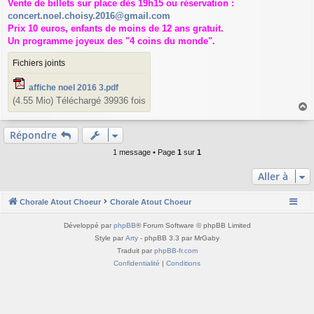
Vente de billets sur place dès 19h15 ou réservation :
e
concert.noel.choisy.2016@gmail.com
Prix 10 euros, enfants de moins de 12 ans gratuit.
Un programme joyeux des "4 coins du monde".
Fichiers joints
affiche noel 2016 3.pdf
(4.55 Mio) Téléchargé 39936 fois
a
u
Répondre
t
1 message • Page
1
sur
1
Aller à
Chorale Atout Choeur
Chorale Atout Choeur
Développé par
phpBB
® Forum Software © phpBB Limited
Style par
Arty
- phpBB 3.3 par MrGaby
Traduit par
phpBB-fr.com
Confidentialité
|
Conditions