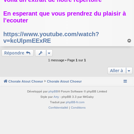
e
En esperant que vous prendrez du plaisir à
l'ecouter
https://www.youtube.com/watch?
v=kcUlpmEExRE
a
u
Répondre
t
1 message • Page
1
sur
1
Aller à
Chorale Atout Choeur
Chorale Atout Choeur
Développé par
phpBB
® Forum Software © phpBB Limited
Style par
Arty
- phpBB 3.3 par MrGaby
Traduit par
phpBB-fr.com
Confidentialité
|
Conditions