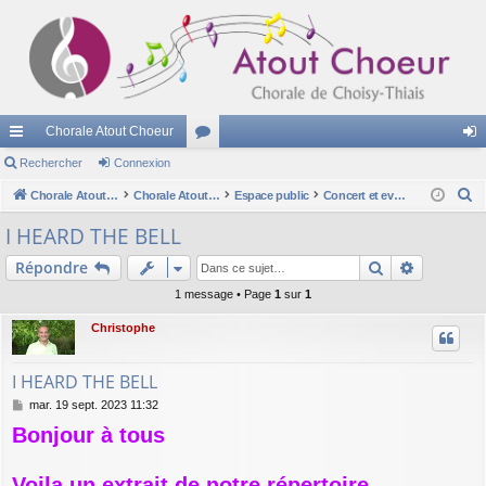
Chorale Atout Choeur
cc
Rechercher
Connexion
or
on
R
ès
Chorale Atout Choeur
u
Chorale Atout Choeur
Espace public
Concert et evenements passés
ne
e
ra
m
xi
I HEARD THE BELL
c
pi
s
on
Rechercher
Recherch
Répondre
h
e
de
1 message • Page
1
sur
1
r
Christophe
c
h
I HEARD THE BELL
e
M
mar. 19 sept. 2023 11:32
r
e
Bonjour à tous
s
s
a
Voila un extrait de notre répertoire
g