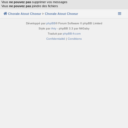
Vous
ne pouvez pas
supprimer vos messages
Vous
ne pouvez pas
joindre des fichiers
Chorale Atout Choeur
Chorale Atout Choeur
Développé par
phpBB
® Forum Software © phpBB Limited
Style par
Arty
- phpBB 3.3 par MrGaby
Traduit par
phpBB-fr.com
Confidentialité
|
Conditions