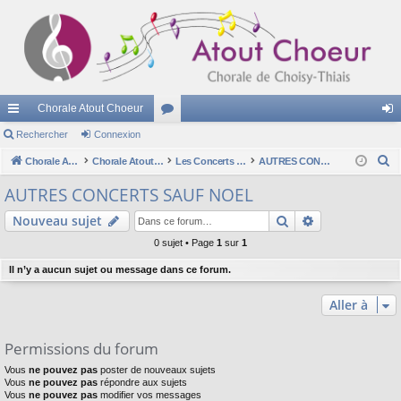
Chorale Atout Choeur
cc
Rechercher
Connexion
or
on
R
ès
Chorale Atout Choeur
Chorale Atout Choeur
u
Les Concerts - Les Programmes
AUTRES CONCERTS SAUF NOEL
ne
e
ra
m
xi
AUTRES CONCERTS SAUF NOEL
c
pi
s
on
Rechercher
Recherche av
Nouveau sujet
h
e
de
0 sujet • Page
1
sur
1
r
Il n’y a aucun sujet ou message dans ce forum.
c
h
Aller à
e
r
Permissions du forum
Vous
ne pouvez pas
poster de nouveaux sujets
Vous
ne pouvez pas
répondre aux sujets
Vous
ne pouvez pas
modifier vos messages