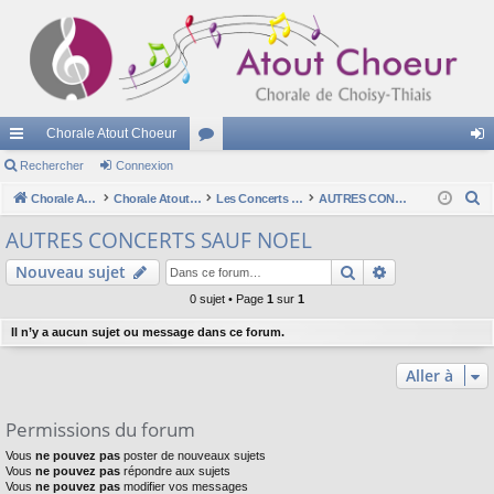
Chorale Atout Choeur
cc
Rechercher
Connexion
or
on
R
ès
Chorale Atout Choeur
Chorale Atout Choeur
u
Les Concerts - Les Programmes
AUTRES CONCERTS SAUF NOEL
ne
e
ra
m
xi
AUTRES CONCERTS SAUF NOEL
c
pi
s
on
Rechercher
Recherche av
Nouveau sujet
h
e
de
0 sujet • Page
1
sur
1
r
Il n’y a aucun sujet ou message dans ce forum.
c
h
Aller à
e
r
Permissions du forum
Vous
ne pouvez pas
poster de nouveaux sujets
Vous
ne pouvez pas
répondre aux sujets
Vous
ne pouvez pas
modifier vos messages