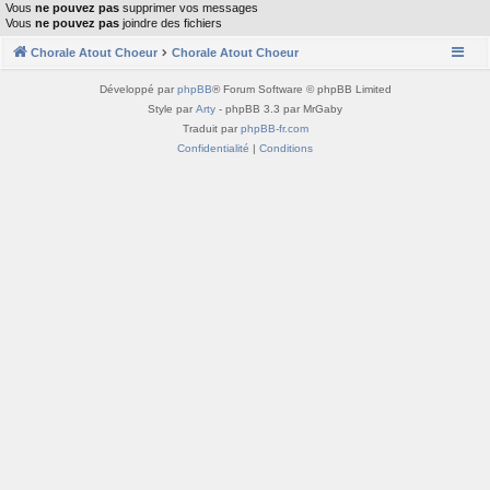
Vous
ne pouvez pas
supprimer vos messages
Vous
ne pouvez pas
joindre des fichiers
Chorale Atout Choeur
Chorale Atout Choeur
Développé par
phpBB
® Forum Software © phpBB Limited
Style par
Arty
- phpBB 3.3 par MrGaby
Traduit par
phpBB-fr.com
Confidentialité
|
Conditions