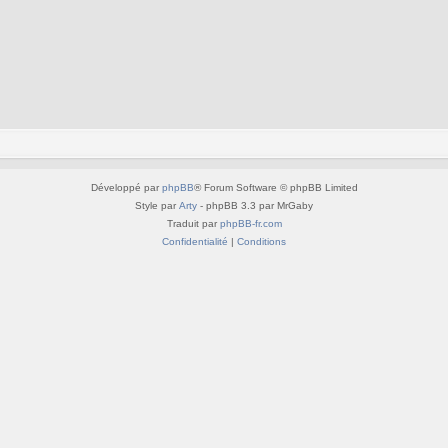
Développé par
phpBB
® Forum Software © phpBB Limited
Style par
Arty
- phpBB 3.3 par MrGaby
Traduit par
phpBB-fr.com
Confidentialité
|
Conditions