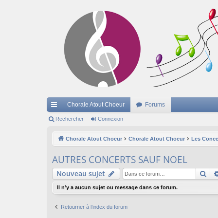
Chorale Atout Choeur
Forums
cc
Rechercher
Connexion
ès
Chorale Atout Choeur
Chorale Atout Choeur
Les Conce
ra
AUTRES CONCERTS SAUF NOEL
pi
Re
Nouveau sujet
de
Il n’y a aucun sujet ou message dans ce forum.
Retourner à l’index du forum