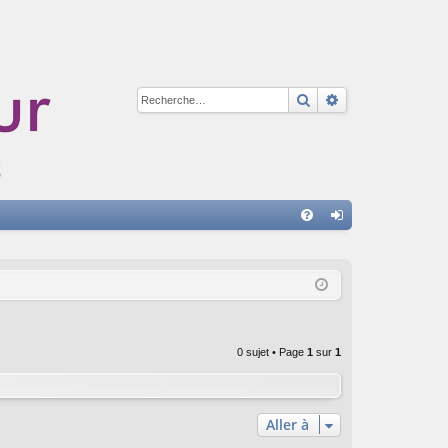
Rechercher
Recherche avan
A
FA
on
Q
ne
xi
on
0 sujet • Page
1
sur
1
Aller à