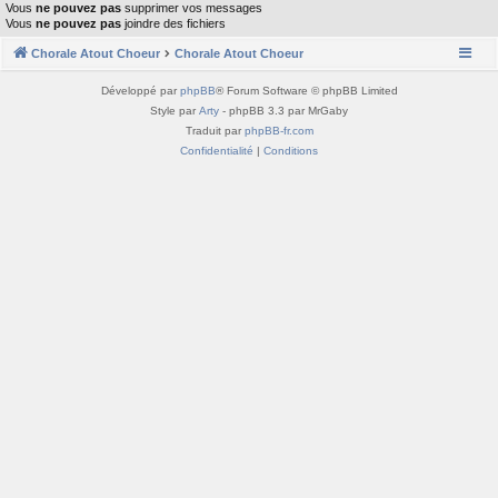
Vous
ne pouvez pas
supprimer vos messages
Vous
ne pouvez pas
joindre des fichiers
Chorale Atout Choeur
Chorale Atout Choeur
Développé par
phpBB
® Forum Software © phpBB Limited
Style par
Arty
- phpBB 3.3 par MrGaby
Traduit par
phpBB-fr.com
Confidentialité
|
Conditions