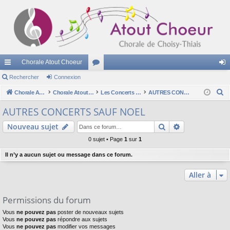
Chorale Atout Choeur
cc
Rechercher
Connexion
or
on
R
ès
Chorale Atout Choeur
Chorale Atout Choeur
u
Les Concerts - Les Programmes
AUTRES CONCERTS SAUF NOEL
ne
e
ra
m
xi
AUTRES CONCERTS SAUF NOEL
c
pi
s
on
Rechercher
Recherche av
Nouveau sujet
h
e
de
0 sujet • Page
1
sur
1
r
Il n’y a aucun sujet ou message dans ce forum.
c
h
Aller à
e
r
Permissions du forum
Vous
ne pouvez pas
poster de nouveaux sujets
Vous
ne pouvez pas
répondre aux sujets
Vous
ne pouvez pas
modifier vos messages