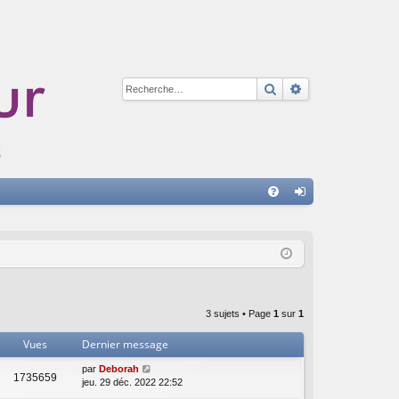
Rechercher
Recherche avan
A
FA
on
Q
ne
xi
on
3 sujets • Page
1
sur
1
Vues
Dernier message
par
Deborah
1735659
jeu. 29 déc. 2022 22:52