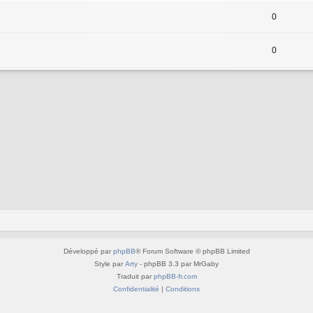
0
0
Développé par
phpBB
® Forum Software © phpBB Limited
Style par
Arty
- phpBB 3.3 par MrGaby
Traduit par
phpBB-fr.com
Confidentialité
|
Conditions