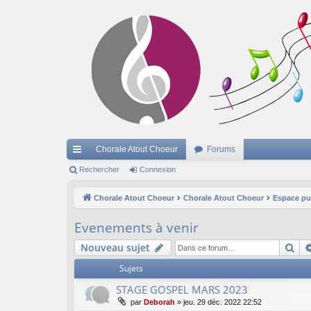
Chorale Atout Choeur
Forums
cc
Rechercher
Connexion
ès
Chorale Atout Choeur
Chorale Atout Choeur
Espace pu
ra
Evenements à venir
pi
Re
Nouveau sujet
de
Sujets
STAGE GOSPEL MARS 2023
par
Deborah
»
jeu. 29 déc. 2022 22:52