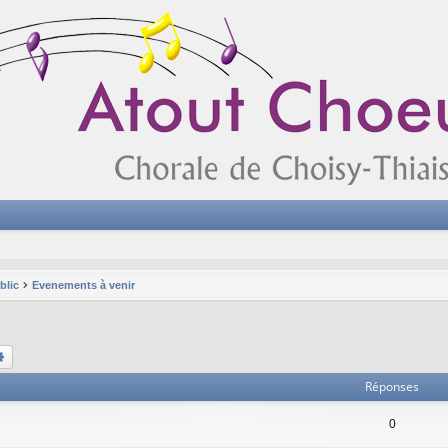
blic
Evenements à venir
chercher
Recherche avancée
Réponses
0