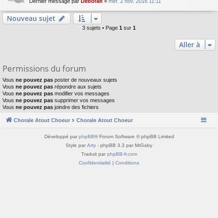
Dernier message par
Deborah
«
mer. 2 nov. 2016 11:11
Nouveau sujet
3 sujets • Page
1
sur
1
Aller à
Permissions du forum
Vous
ne pouvez pas
poster de nouveaux sujets
Vous
ne pouvez pas
répondre aux sujets
Vous
ne pouvez pas
modifier vos messages
Vous
ne pouvez pas
supprimer vos messages
Vous
ne pouvez pas
joindre des fichiers
Chorale Atout Choeur
Chorale Atout Choeur
Développé par
phpBB
® Forum Software © phpBB Limited
Style par
Arty
- phpBB 3.3 par MrGaby
Traduit par
phpBB-fr.com
Confidentialité
|
Conditions