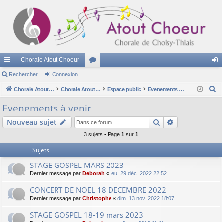
Chorale Atout Choeur
cc
Rechercher
Connexion
or
on
R
ès
Chorale Atout Choeur
u
Chorale Atout Choeur
Espace public
Evenements à venir
ne
e
ra
m
xi
Evenements à venir
c
pi
s
on
Rechercher
Recherche av
Nouveau sujet
h
e
de
3 sujets • Page
1
sur
1
r
Sujets
c
STAGE GOSPEL MARS 2023
h
Dernier message par
Deborah
«
jeu. 29 déc. 2022 22:52
e
r
CONCERT DE NOEL 18 DECEMBRE 2022
Dernier message par
Christophe
«
dim. 13 nov. 2022 18:07
STAGE GOSPEL 18-19 mars 2023