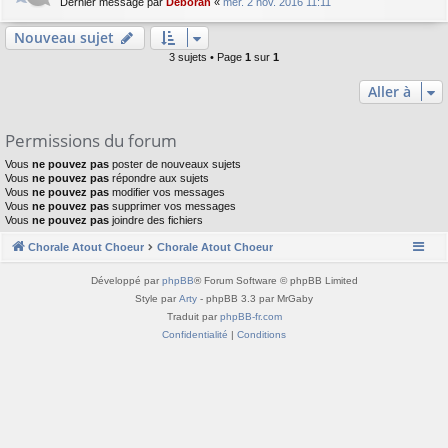
Dernier message par
Deborah
«
mer. 2 nov. 2016 11:11
Nouveau sujet
3 sujets • Page
1
sur
1
Aller à
Permissions du forum
Vous
ne pouvez pas
poster de nouveaux sujets
Vous
ne pouvez pas
répondre aux sujets
Vous
ne pouvez pas
modifier vos messages
Vous
ne pouvez pas
supprimer vos messages
Vous
ne pouvez pas
joindre des fichiers
Chorale Atout Choeur
Chorale Atout Choeur
Développé par
phpBB
® Forum Software © phpBB Limited
Style par
Arty
- phpBB 3.3 par MrGaby
Traduit par
phpBB-fr.com
Confidentialité
|
Conditions