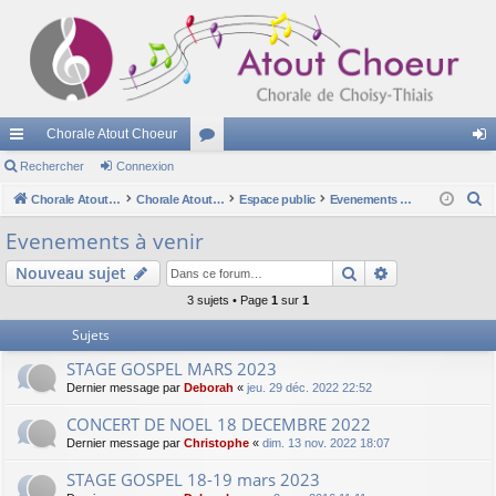
Chorale Atout Choeur
cc
Rechercher
Connexion
or
on
R
ès
Chorale Atout Choeur
u
Chorale Atout Choeur
Espace public
Evenements à venir
ne
e
ra
m
xi
Evenements à venir
c
pi
s
on
Rechercher
Recherche av
Nouveau sujet
h
e
de
3 sujets • Page
1
sur
1
r
Sujets
c
STAGE GOSPEL MARS 2023
h
Dernier message par
Deborah
«
jeu. 29 déc. 2022 22:52
e
r
CONCERT DE NOEL 18 DECEMBRE 2022
Dernier message par
Christophe
«
dim. 13 nov. 2022 18:07
STAGE GOSPEL 18-19 mars 2023