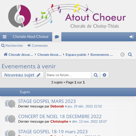
Chorale Atout Choeur
cc
Rechercher
Connexion
or
on
R
ès
Chorale Atout Choeur
u
Chorale Atout Choeur
Espace public
Evenements à venir
ne
e
ra
m
xi
Evenements à venir
c
pi
s
on
Rechercher
Recherche av
Nouveau sujet
h
e
de
3 sujets • Page
1
sur
1
r
Sujets
c
STAGE GOSPEL MARS 2023
h
Dernier message par
Deborah
«
jeu. 29 déc. 2022 22:52
e
r
CONCERT DE NOEL 18 DECEMBRE 2022
Dernier message par
Christophe
«
dim. 13 nov. 2022 18:07
STAGE GOSPEL 18-19 mars 2023