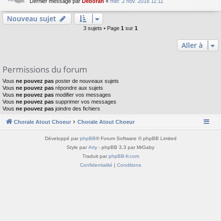
Dernier message par
Deborah
«
mer. 2 nov. 2016 11:11
Nouveau sujet
3 sujets • Page
1
sur
1
Aller à
Permissions du forum
Vous
ne pouvez pas
poster de nouveaux sujets
Vous
ne pouvez pas
répondre aux sujets
Vous
ne pouvez pas
modifier vos messages
Vous
ne pouvez pas
supprimer vos messages
Vous
ne pouvez pas
joindre des fichiers
Chorale Atout Choeur
Chorale Atout Choeur
Développé par
phpBB
® Forum Software © phpBB Limited
Style par
Arty
- phpBB 3.3 par MrGaby
Traduit par
phpBB-fr.com
Confidentialité
|
Conditions