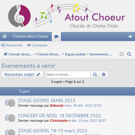
Chorale Atout Choeur
cc
Rechercher
Connexion
or
on
R
ès
Chorale Atout Choeur
u
Chorale Atout Choeur
Espace public
Evenements à venir
ne
e
ra
m
xi
Evenements à venir
c
pi
s
on
Rechercher
Recherche av
Nouveau sujet
h
e
de
3 sujets • Page
1
sur
1
r
Sujets
c
STAGE GOSPEL MARS 2023
h
Dernier message par
Deborah
«
jeu. 29 déc. 2022 22:52
e
r
CONCERT DE NOEL 18 DECEMBRE 2022
Dernier message par
Christophe
«
dim. 13 nov. 2022 18:07
STAGE GOSPEL 18-19 mars 2023