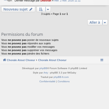
Dernier message par
Deborah
«
mer. 2 nov. 2016 11:11
Nouveau sujet
3 sujets • Page
1
sur
1
Aller à
Permissions du forum
Vous
ne pouvez pas
poster de nouveaux sujets
Vous
ne pouvez pas
répondre aux sujets
Vous
ne pouvez pas
modifier vos messages
Vous
ne pouvez pas
supprimer vos messages
Vous
ne pouvez pas
joindre des fichiers
Chorale Atout Choeur
Chorale Atout Choeur
Développé par
phpBB
® Forum Software © phpBB Limited
Style par
Arty
- phpBB 3.3 par MrGaby
Traduit par
phpBB-fr.com
Confidentialité
|
Conditions