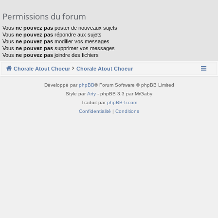
Permissions du forum
Vous
ne pouvez pas
poster de nouveaux sujets
Vous
ne pouvez pas
répondre aux sujets
Vous
ne pouvez pas
modifier vos messages
Vous
ne pouvez pas
supprimer vos messages
Vous
ne pouvez pas
joindre des fichiers
Chorale Atout Choeur
Chorale Atout Choeur
Développé par
phpBB
® Forum Software © phpBB Limited
Style par
Arty
- phpBB 3.3 par MrGaby
Traduit par
phpBB-fr.com
Confidentialité
|
Conditions