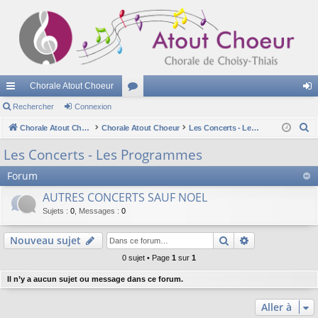
Chorale Atout Choeur
cc
Rechercher
Connexion
or
on
R
ès
Chorale Atout Choeur
Chorale Atout Choeur
u
Les Concerts - Les Programmes
ne
e
ra
m
xi
Les Concerts - Les Programmes
c
pi
s
on
Forum
h
e
de
AUTRES CONCERTS SAUF NOEL
r
Sujets
:
0
,
Messages
:
0
c
h
Rechercher
Recherche av
Nouveau sujet
e
0 sujet • Page
1
sur
1
r
Il n’y a aucun sujet ou message dans ce forum.
Aller à