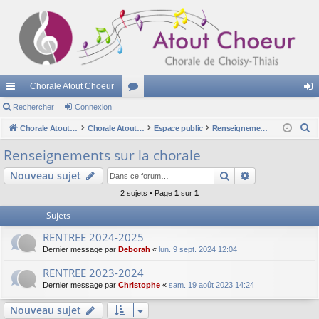
Chorale Atout Choeur
cc
Rechercher
Connexion
or
on
R
ès
Chorale Atout Choeur
u
Chorale Atout Choeur
Espace public
Renseignements sur la chorale
ne
e
ra
m
xi
Renseignements sur la chorale
c
pi
s
on
Rechercher
Recherche av
Nouveau sujet
h
e
de
2 sujets • Page
1
sur
1
r
Sujets
c
RENTREE 2024-2025
h
Dernier message par
Deborah
«
lun. 9 sept. 2024 12:04
e
r
RENTREE 2023-2024
Dernier message par
Christophe
«
sam. 19 août 2023 14:24
Nouveau sujet