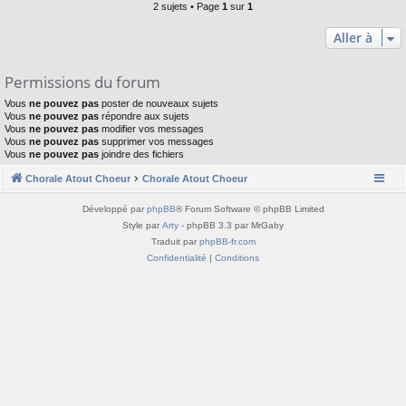
2 sujets • Page
1
sur
1
Aller à
Permissions du forum
Vous
ne pouvez pas
poster de nouveaux sujets
Vous
ne pouvez pas
répondre aux sujets
Vous
ne pouvez pas
modifier vos messages
Vous
ne pouvez pas
supprimer vos messages
Vous
ne pouvez pas
joindre des fichiers
Chorale Atout Choeur
Chorale Atout Choeur
Développé par
phpBB
® Forum Software © phpBB Limited
Style par
Arty
- phpBB 3.3 par MrGaby
Traduit par
phpBB-fr.com
Confidentialité
|
Conditions