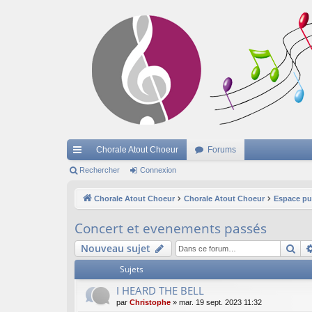
Chorale Atout Choeur
Forums
cc
Rechercher
Connexion
ès
Chorale Atout Choeur
Chorale Atout Choeur
Espace pu
ra
Concert et evenements passés
pi
Re
Nouveau sujet
de
Sujets
I HEARD THE BELL
par
Christophe
»
mar. 19 sept. 2023 11:32