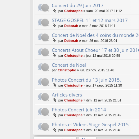
Concert du 29 Juin 2017
par
Christophe
»
sam. 20 mai 2017 11:12
STAGE GOSPEL 11 et 12 mars 2017
par
Deborah
»
mer. 2 nov. 2016 11:11
Concert de Noël des 4 coins du monde 
par
Deborah
»
mer. 26 oct. 2016 23:01
Concerts Atout Choeur 17 et 30 Juin 201
par
Christophe
»
jeu. 12 mai 2016 20:59
Concert de Noel
par
Christophe
»
lun. 23 nov. 2015 11:40
Photos Concert du 13 Juin 2015.
par
Christophe
»
jeu. 17 sept. 2015 11:30
Articles divers
par
Christophe
»
dim. 12 avr. 2015 21:51
Photos Concert Juin 2014
par
Christophe
»
dim. 12 avr. 2015 21:42
Photos et Videos Stage Gospel 2015
par
Christophe
»
dim. 12 avr. 2015 21:40