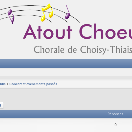
blic
Concert et evenements passés
chercher
Recherche avancée
Réponses
0