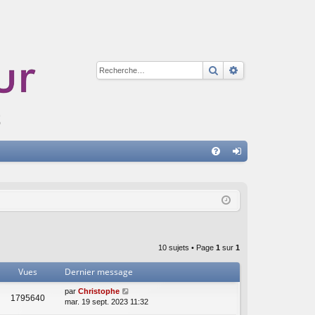
Rechercher
Recherche avan
A
FA
on
Q
ne
xi
on
10 sujets • Page
1
sur
1
Vues
Dernier message
par
Christophe
1795640
mar. 19 sept. 2023 11:32