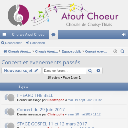
Chorale Atout Choeur
cc
Rechercher
Connexion
or
on
R
ès
Chorale Atout Choeur
u
Chorale Atout Choeur
Espace public
Concert et evenements passés
ne
e
ra
m
xi
Concert et evenements passés
c
pi
s
on
Rechercher
Recherche av
Nouveau sujet
h
e
de
10 sujets • Page
1
sur
1
r
Sujets
c
I HEARD THE BELL
h
Dernier message par
Christophe
«
mar. 19 sept. 2023 11:32
e
r
Concert du 29 Juin 2017
Dernier message par
Christophe
«
sam. 20 mai 2017 11:12
STAGE GOSPEL 11 et 12 mars 2017