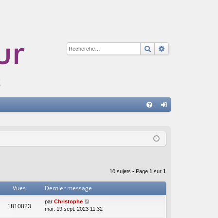
Rechercher
Recherche avan
A
FA
on
Q
ne
xi
on
10 sujets • Page
1
sur
1
Vues
Dernier message
par
Christophe
1810823
mar. 19 sept. 2023 11:32