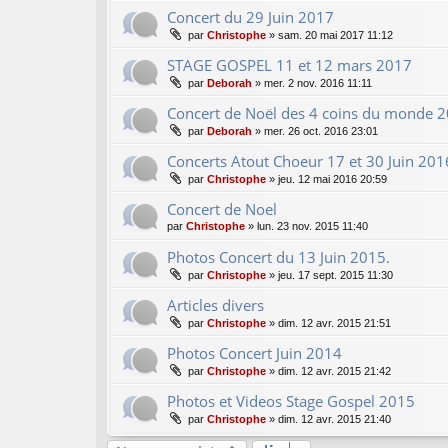
Concert du 29 Juin 2017
par
Christophe
»
sam. 20 mai 2017 11:12
STAGE GOSPEL 11 et 12 mars 2017
par
Deborah
»
mer. 2 nov. 2016 11:11
Concert de Noël des 4 coins du monde 
par
Deborah
»
mer. 26 oct. 2016 23:01
Concerts Atout Choeur 17 et 30 Juin 201
par
Christophe
»
jeu. 12 mai 2016 20:59
Concert de Noel
par
Christophe
»
lun. 23 nov. 2015 11:40
Photos Concert du 13 Juin 2015.
par
Christophe
»
jeu. 17 sept. 2015 11:30
Articles divers
par
Christophe
»
dim. 12 avr. 2015 21:51
Photos Concert Juin 2014
par
Christophe
»
dim. 12 avr. 2015 21:42
Photos et Videos Stage Gospel 2015
par
Christophe
»
dim. 12 avr. 2015 21:40