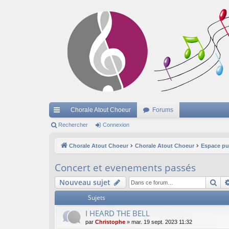
Chorale Atout Choeur
Forums
cc
Rechercher
Connexion
ès
Chorale Atout Choeur
Chorale Atout Choeur
Espace pu
ra
Concert et evenements passés
pi
Re
Nouveau sujet
de
Sujets
I HEARD THE BELL
par
Christophe
»
mar. 19 sept. 2023 11:32