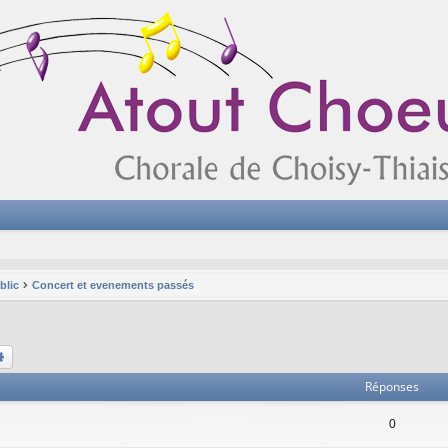
blic
Concert et evenements passés
chercher
Recherche avancée
Réponses
0