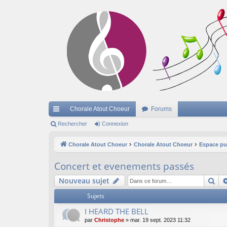
Chorale Atout Choeur
Forums
cc
Rechercher
Connexion
ès
Chorale Atout Choeur
Chorale Atout Choeur
Espace pu
ra
Concert et evenements passés
pi
Re
Nouveau sujet
de
Sujets
I HEARD THE BELL
par
Christophe
»
mar. 19 sept. 2023 11:32