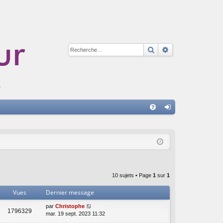
Rechercher
Recherche avan
A
FA
on
Q
ne
xi
on
10 sujets • Page
1
sur
1
Vues
Dernier message
par
Christophe
1796329
mar. 19 sept. 2023 11:32