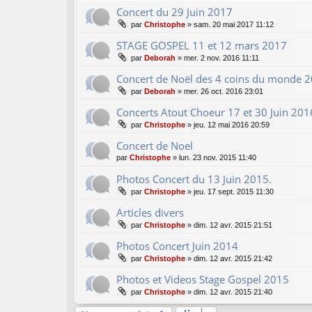
Concert du 29 Juin 2017
par
Christophe
»
sam. 20 mai 2017 11:12
STAGE GOSPEL 11 et 12 mars 2017
par
Deborah
»
mer. 2 nov. 2016 11:11
Concert de Noël des 4 coins du monde 
par
Deborah
»
mer. 26 oct. 2016 23:01
Concerts Atout Choeur 17 et 30 Juin 201
par
Christophe
»
jeu. 12 mai 2016 20:59
Concert de Noel
par
Christophe
»
lun. 23 nov. 2015 11:40
Photos Concert du 13 Juin 2015.
par
Christophe
»
jeu. 17 sept. 2015 11:30
Articles divers
par
Christophe
»
dim. 12 avr. 2015 21:51
Photos Concert Juin 2014
par
Christophe
»
dim. 12 avr. 2015 21:42
Photos et Videos Stage Gospel 2015
par
Christophe
»
dim. 12 avr. 2015 21:40