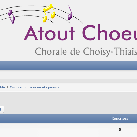
blic
Concert et evenements passés
chercher
Recherche avancée
Réponses
0