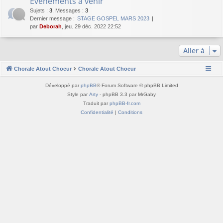
Evenements à venir
Sujets
:
3
,
Messages
:
3
Dernier message :
STAGE GOSPEL MARS 2023
par
Deborah
, jeu. 29 déc. 2022 22:52
Aller à
Chorale Atout Choeur
Chorale Atout Choeur
Développé par
phpBB
® Forum Software © phpBB Limited
Style par
Arty
- phpBB 3.3 par MrGaby
Traduit par
phpBB-fr.com
Confidentialité
|
Conditions