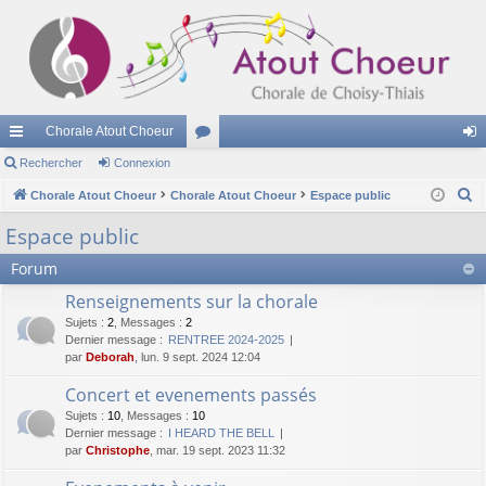
Chorale Atout Choeur
cc
Rechercher
Connexion
or
on
R
ès
Chorale Atout Choeur
Chorale Atout Choeur
u
Espace public
ne
e
ra
m
xi
Espace public
c
pi
s
on
Forum
h
e
de
Renseignements sur la chorale
r
Sujets
:
2
,
Messages
:
2
c
Dernier message :
RENTREE 2024-2025
par
Deborah
, lun. 9 sept. 2024 12:04
h
e
Concert et evenements passés
r
Sujets
:
10
,
Messages
:
10
Dernier message :
I HEARD THE BELL
par
Christophe
, mar. 19 sept. 2023 11:32