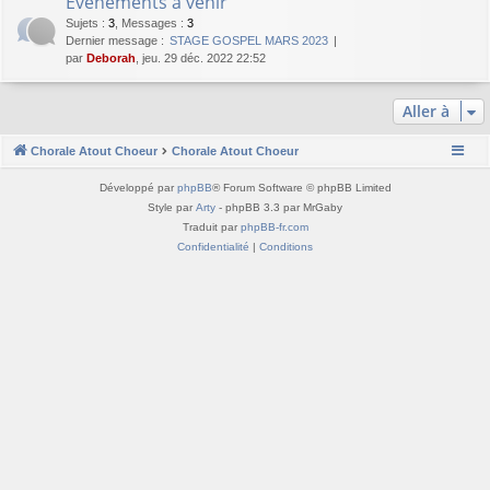
Evenements à venir
Sujets
:
3
,
Messages
:
3
Dernier message :
STAGE GOSPEL MARS 2023
par
Deborah
, jeu. 29 déc. 2022 22:52
Aller à
Chorale Atout Choeur
Chorale Atout Choeur
Développé par
phpBB
® Forum Software © phpBB Limited
Style par
Arty
- phpBB 3.3 par MrGaby
Traduit par
phpBB-fr.com
Confidentialité
|
Conditions