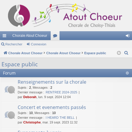
Chorale Atout Choeur
cc
Rechercher
Connexion
or
on
R
ès
Chorale Atout Choeur
Chorale Atout Choeur
u
Espace public
ne
e
ra
m
xi
Espace public
c
pi
s
on
Forum
h
e
de
Renseignements sur la chorale
r
Sujets
:
2
,
Messages
:
2
c
Dernier message :
RENTREE 2024-2025
par
Deborah
, lun. 9 sept. 2024 12:04
h
e
Concert et evenements passés
r
Sujets
:
10
,
Messages
:
10
Dernier message :
I HEARD THE BELL
par
Christophe
, mar. 19 sept. 2023 11:32