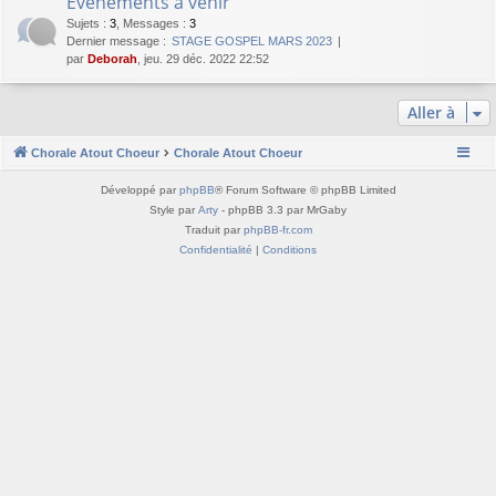
Evenements à venir
Sujets
:
3
,
Messages
:
3
Dernier message :
STAGE GOSPEL MARS 2023
par
Deborah
, jeu. 29 déc. 2022 22:52
Aller à
Chorale Atout Choeur
Chorale Atout Choeur
Développé par
phpBB
® Forum Software © phpBB Limited
Style par
Arty
- phpBB 3.3 par MrGaby
Traduit par
phpBB-fr.com
Confidentialité
|
Conditions