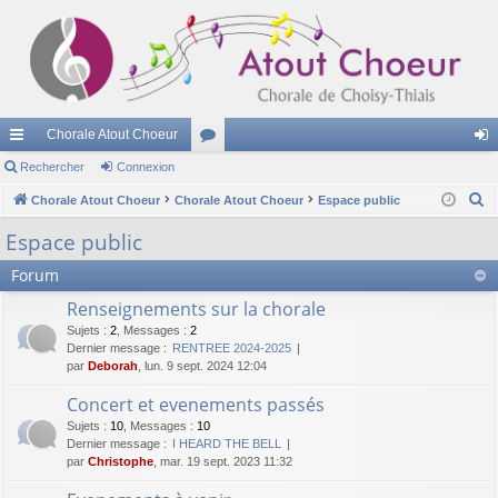
Chorale Atout Choeur
cc
Rechercher
Connexion
or
on
R
ès
Chorale Atout Choeur
Chorale Atout Choeur
u
Espace public
ne
e
ra
m
xi
Espace public
c
pi
s
on
Forum
h
e
de
Renseignements sur la chorale
r
Sujets
:
2
,
Messages
:
2
c
Dernier message :
RENTREE 2024-2025
par
Deborah
, lun. 9 sept. 2024 12:04
h
e
Concert et evenements passés
r
Sujets
:
10
,
Messages
:
10
Dernier message :
I HEARD THE BELL
par
Christophe
, mar. 19 sept. 2023 11:32