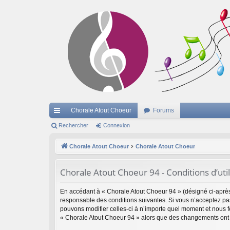
Chorale Atout Choeur
Forums
cc
Rechercher
Connexion
ès
Chorale Atout Choeur
Chorale Atout Choeur
ra
Chorale Atout Choeur 94 - Conditions d’util
pi
de
En accédant à « Chorale Atout Choeur 94 » (désigné ci-après 
responsable des conditions suivantes. Si vous n’acceptez pas
pouvons modifier celles-ci à n’importe quel moment et nous fe
« Chorale Atout Choeur 94 » alors que des changements ont é