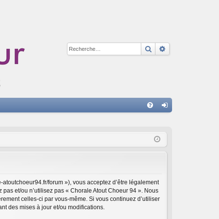
Rechercher
Recherche avan
A
FA
on
Q
ne
xi
on
e-atoutchoeur94.fr/forum »), vous acceptez d’être légalement
z pas et/ou n’utilisez pas « Chorale Atout Choeur 94 ». Nous
èrement celles-ci par vous-même. Si vous continuez d’utiliser
t des mises à jour et/ou modifications.