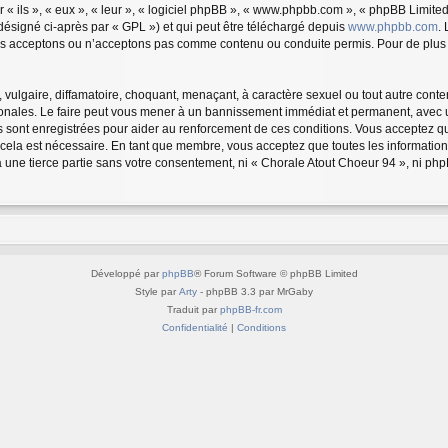
 ils », « eux », « leur », « logiciel phpBB », « www.phpbb.com », « phpBB Limited 
désigné ci-après par « GPL ») et qui peut être téléchargé depuis
www.phpbb.com
.
us acceptons ou n’acceptons pas comme contenu ou conduite permis. Pour de plus a
vulgaire, diffamatoire, choquant, menaçant, à caractère sexuel ou tout autre conten
ionales. Le faire peut vous mener à un bannissement immédiat et permanent, avec une
 sont enregistrées pour aider au renforcement de ces conditions. Vous acceptez q
 cela est nécessaire. En tant que membre, vous acceptez que toutes les informatio
à une tierce partie sans votre consentement, ni « Chorale Atout Choeur 94 », ni 
Développé par
phpBB
® Forum Software © phpBB Limited
Style par
Arty
- phpBB 3.3 par MrGaby
Traduit par
phpBB-fr.com
Confidentialité
|
Conditions