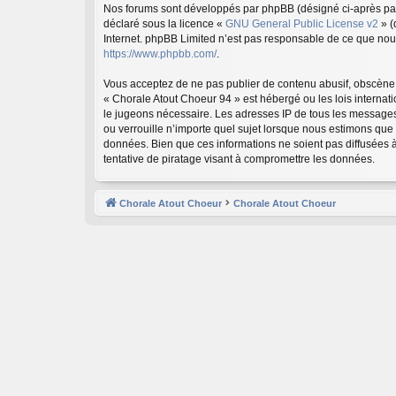
Nos forums sont développés par phpBB (désigné ci-après par «
déclaré sous la licence «
GNU General Public License v2
» (
Internet. phpBB Limited n’est pas responsable de ce que no
https://www.phpbb.com/
.
Vous acceptez de ne pas publier de contenu abusif, obscène, 
« Chorale Atout Choeur 94 » est hébergé ou les lois internat
le jugeons nécessaire. Les adresses IP de tous les messages
ou verrouille n’importe quel sujet lorsque nous estimons que
données. Bien que ces informations ne soient pas diffusées 
tentative de piratage visant à compromettre les données.
Chorale Atout Choeur
Chorale Atout Choeur