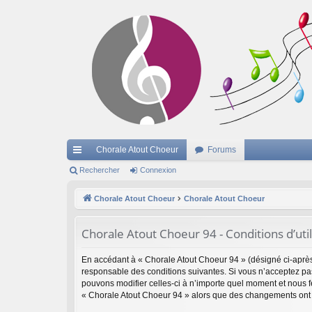
Chorale Atout Choeur
Forums
cc
Rechercher
Connexion
ès
Chorale Atout Choeur
Chorale Atout Choeur
ra
Chorale Atout Choeur 94 - Conditions d’util
pi
de
En accédant à « Chorale Atout Choeur 94 » (désigné ci-après 
responsable des conditions suivantes. Si vous n’acceptez pas
pouvons modifier celles-ci à n’importe quel moment et nous fe
« Chorale Atout Choeur 94 » alors que des changements ont é