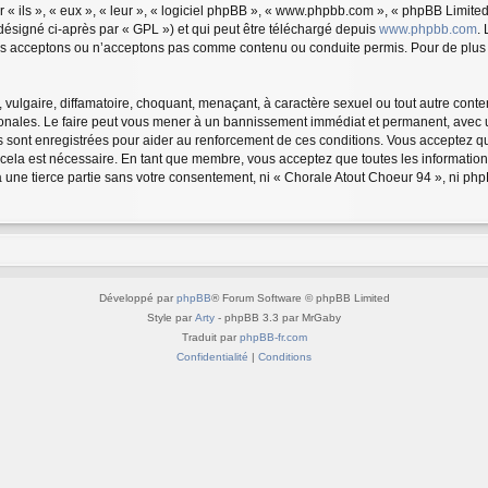
 ils », « eux », « leur », « logiciel phpBB », « www.phpbb.com », « phpBB Limited 
désigné ci-après par « GPL ») et qui peut être téléchargé depuis
www.phpbb.com
.
us acceptons ou n’acceptons pas comme contenu ou conduite permis. Pour de plus a
vulgaire, diffamatoire, choquant, menaçant, à caractère sexuel ou tout autre conten
ionales. Le faire peut vous mener à un bannissement immédiat et permanent, avec une
 sont enregistrées pour aider au renforcement de ces conditions. Vous acceptez q
 cela est nécessaire. En tant que membre, vous acceptez que toutes les informatio
à une tierce partie sans votre consentement, ni « Chorale Atout Choeur 94 », ni 
Développé par
phpBB
® Forum Software © phpBB Limited
Style par
Arty
- phpBB 3.3 par MrGaby
Traduit par
phpBB-fr.com
Confidentialité
|
Conditions