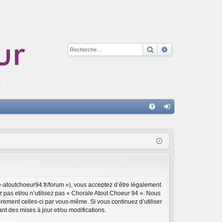
Rechercher
Recherche avan
A
FA
on
Q
ne
xi
on
e-atoutchoeur94.fr/forum »), vous acceptez d’être légalement
z pas et/ou n’utilisez pas « Chorale Atout Choeur 94 ». Nous
èrement celles-ci par vous-même. Si vous continuez d’utiliser
t des mises à jour et/ou modifications.