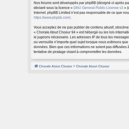
Nos forums sont développés par phpBB (désigné ci-après par «
déclaré sous la licence «
GNU General Public License v2
» (
Internet. phpBB Limited n’est pas responsable de ce que no
https://www.phpbb.com/
.
Vous acceptez de ne pas publier de contenu abusif, obscène, 
« Chorale Atout Choeur 94 » est hébergé ou les lois internat
le jugeons nécessaire. Les adresses IP de tous les messages
ou verrouille n’importe quel sujet lorsque nous estimons que
données. Bien que ces informations ne soient pas diffusées 
tentative de piratage visant à compromettre les données.
Chorale Atout Choeur
Chorale Atout Choeur