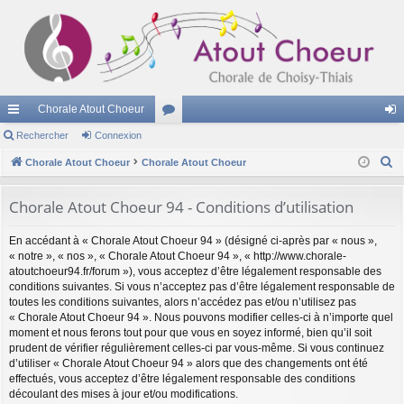
Chorale Atout Choeur
cc
Rechercher
Connexion
or
on
R
ès
Chorale Atout Choeur
Chorale Atout Choeur
u
ne
e
ra
m
xi
c
Chorale Atout Choeur 94 - Conditions d’utilisation
pi
s
on
h
En accédant à « Chorale Atout Choeur 94 » (désigné ci-après par « nous »,
e
de
« notre », « nos », « Chorale Atout Choeur 94 », « http://www.chorale-
r
atoutchoeur94.fr/forum »), vous acceptez d’être légalement responsable des
c
conditions suivantes. Si vous n’acceptez pas d’être légalement responsable de
h
toutes les conditions suivantes, alors n’accédez pas et/ou n’utilisez pas
« Chorale Atout Choeur 94 ». Nous pouvons modifier celles-ci à n’importe quel
e
moment et nous ferons tout pour que vous en soyez informé, bien qu’il soit
r
prudent de vérifier régulièrement celles-ci par vous-même. Si vous continuez
d’utiliser « Chorale Atout Choeur 94 » alors que des changements ont été
effectués, vous acceptez d’être légalement responsable des conditions
découlant des mises à jour et/ou modifications.