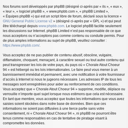
Nos forums sont développés par phpBB (désigné ci-après par « ils », « eux »,
« leur », « logiciel phpBB », « www.phpbb.com », « phpBB Limited »,
« Équipes phpBB ») qui est un script libre de forum, déclaré sous la licence «
GNU General Public License v2
» (désigné ci-après par « GPL ») et qui peut
être téléchargé depuis
www.phpbb.com
. Le logiciel phpBB facilite seulement
les discussions sur Internet. phpBB Limited n’est pas responsable de ce que
nous acceptons ou n’acceptons pas comme contenu ou conduite permis. Pour
de plus amples informations au sujet de phpBB, veuillez consulter :
https://www.phpbb.com/
.
Vous acceptez de ne pas publier de contenu abusif, obscène, vulgaire,
diffamatoire, choquant, menaçant, à caractère sexuel ou tout autre contenu qui
peut transgresser les lois de votre pays, du pays où « Chorale Atout Choeur
94 » est hébergé ou les lois internationales. Le faire peut vous mener à un
bannissement immédiat et permanent, avec une notification à votre fournisseur
d’accès à Internet si nous le jugeons nécessaire. Les adresses IP de tous les
messages sont enregistrées pour aider au renforcement de ces conditions.
Vous acceptez que « Chorale Atout Choeur 94 » supprime, modifie, déplace ou
verrouille n’importe quel sujet lorsque nous estimons que cela est nécessaire.
En tant que membre, vous acceptez que toutes les informations que vous avez
saisies soient stockées dans notre base de données. Bien que ces
informations ne soient pas diffusées à une tierce partie sans votre
consentement, ni « Chorale Atout Choeur 94 », ni phpBB ne pourront être
tenus comme responsables en cas de tentative de piratage visant à
compromettre les données.