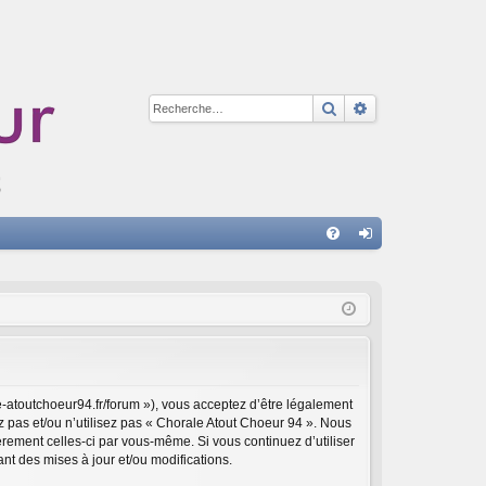
Rechercher
Recherche avan
A
FA
on
Q
ne
xi
on
e-atoutchoeur94.fr/forum »), vous acceptez d’être légalement
z pas et/ou n’utilisez pas « Chorale Atout Choeur 94 ». Nous
èrement celles-ci par vous-même. Si vous continuez d’utiliser
t des mises à jour et/ou modifications.