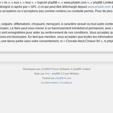
 ils », « eux », « leur », « logiciel phpBB », « www.phpbb.com », « phpBB Limited 
désigné ci-après par « GPL ») et qui peut être téléchargé depuis
www.phpbb.com
.
us acceptons ou n’acceptons pas comme contenu ou conduite permis. Pour de plus a
vulgaire, diffamatoire, choquant, menaçant, à caractère sexuel ou tout autre conten
ionales. Le faire peut vous mener à un bannissement immédiat et permanent, avec une
 sont enregistrées pour aider au renforcement de ces conditions. Vous acceptez q
 cela est nécessaire. En tant que membre, vous acceptez que toutes les informatio
à une tierce partie sans votre consentement, ni « Chorale Atout Choeur 94 », ni 
Développé par
phpBB
® Forum Software © phpBB Limited
Style par
Arty
- phpBB 3.3 par MrGaby
Traduit par
phpBB-fr.com
Confidentialité
|
Conditions