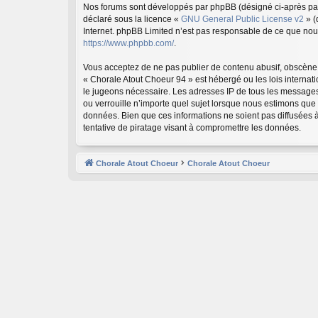
Nos forums sont développés par phpBB (désigné ci-après par «
déclaré sous la licence «
GNU General Public License v2
» (
Internet. phpBB Limited n’est pas responsable de ce que no
https://www.phpbb.com/
.
Vous acceptez de ne pas publier de contenu abusif, obscène, 
« Chorale Atout Choeur 94 » est hébergé ou les lois internat
le jugeons nécessaire. Les adresses IP de tous les messages
ou verrouille n’importe quel sujet lorsque nous estimons que
données. Bien que ces informations ne soient pas diffusées 
tentative de piratage visant à compromettre les données.
Chorale Atout Choeur
Chorale Atout Choeur