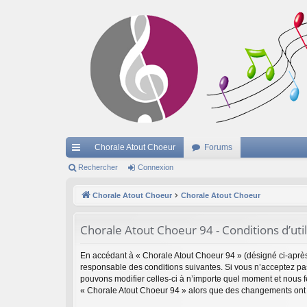
Chorale Atout Choeur
Forums
cc
Rechercher
Connexion
ès
Chorale Atout Choeur
Chorale Atout Choeur
ra
Chorale Atout Choeur 94 - Conditions d’util
pi
de
En accédant à « Chorale Atout Choeur 94 » (désigné ci-après 
responsable des conditions suivantes. Si vous n’acceptez pas
pouvons modifier celles-ci à n’importe quel moment et nous fe
« Chorale Atout Choeur 94 » alors que des changements ont é