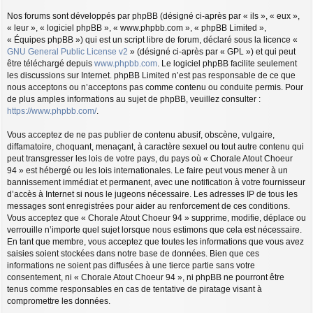
Nos forums sont développés par phpBB (désigné ci-après par « ils », « eux »,
« leur », « logiciel phpBB », « www.phpbb.com », « phpBB Limited »,
« Équipes phpBB ») qui est un script libre de forum, déclaré sous la licence «
GNU General Public License v2
» (désigné ci-après par « GPL ») et qui peut
être téléchargé depuis
www.phpbb.com
. Le logiciel phpBB facilite seulement
les discussions sur Internet. phpBB Limited n’est pas responsable de ce que
nous acceptons ou n’acceptons pas comme contenu ou conduite permis. Pour
de plus amples informations au sujet de phpBB, veuillez consulter :
https://www.phpbb.com/
.
Vous acceptez de ne pas publier de contenu abusif, obscène, vulgaire,
diffamatoire, choquant, menaçant, à caractère sexuel ou tout autre contenu qui
peut transgresser les lois de votre pays, du pays où « Chorale Atout Choeur
94 » est hébergé ou les lois internationales. Le faire peut vous mener à un
bannissement immédiat et permanent, avec une notification à votre fournisseur
d’accès à Internet si nous le jugeons nécessaire. Les adresses IP de tous les
messages sont enregistrées pour aider au renforcement de ces conditions.
Vous acceptez que « Chorale Atout Choeur 94 » supprime, modifie, déplace ou
verrouille n’importe quel sujet lorsque nous estimons que cela est nécessaire.
En tant que membre, vous acceptez que toutes les informations que vous avez
saisies soient stockées dans notre base de données. Bien que ces
informations ne soient pas diffusées à une tierce partie sans votre
consentement, ni « Chorale Atout Choeur 94 », ni phpBB ne pourront être
tenus comme responsables en cas de tentative de piratage visant à
compromettre les données.