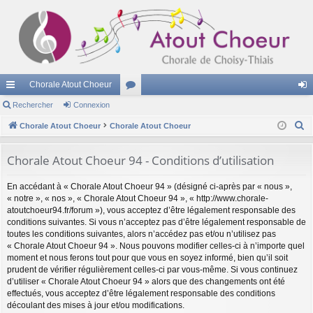
Chorale Atout Choeur
cc
Rechercher
Connexion
or
on
R
ès
Chorale Atout Choeur
Chorale Atout Choeur
u
ne
e
ra
m
xi
c
Chorale Atout Choeur 94 - Conditions d’utilisation
pi
s
on
h
En accédant à « Chorale Atout Choeur 94 » (désigné ci-après par « nous »,
e
de
« notre », « nos », « Chorale Atout Choeur 94 », « http://www.chorale-
r
atoutchoeur94.fr/forum »), vous acceptez d’être légalement responsable des
c
conditions suivantes. Si vous n’acceptez pas d’être légalement responsable de
h
toutes les conditions suivantes, alors n’accédez pas et/ou n’utilisez pas
« Chorale Atout Choeur 94 ». Nous pouvons modifier celles-ci à n’importe quel
e
moment et nous ferons tout pour que vous en soyez informé, bien qu’il soit
r
prudent de vérifier régulièrement celles-ci par vous-même. Si vous continuez
d’utiliser « Chorale Atout Choeur 94 » alors que des changements ont été
effectués, vous acceptez d’être légalement responsable des conditions
découlant des mises à jour et/ou modifications.