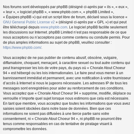
Nos forums sont développés par phpBB (désigné ci-après par « ils », « eux »,
« leur », « logiciel phpBB », « www.phpbb.com », « phpBB Limited »,
« Équipes phpBB ») qui est un script libre de forum, déclaré sous la licence «
GNU General Public License v2
» (désigné ci-après par « GPL ») et qui peut
être téléchargé depuis
www.phpbb.com
. Le logiciel phpBB facilite seulement
les discussions sur Internet. phpBB Limited n’est pas responsable de ce que
nous acceptons ou n’acceptons pas comme contenu ou conduite permis. Pour
de plus amples informations au sujet de phpBB, veuillez consulter :
https://www.phpbb.com/
.
Vous acceptez de ne pas publier de contenu abusif, obscène, vulgaire,
diffamatoire, choquant, menaçant, à caractère sexuel ou tout autre contenu qui
peut transgresser les lois de votre pays, du pays où « Chorale Atout Choeur
94 » est hébergé ou les lois internationales. Le faire peut vous mener à un
bannissement immédiat et permanent, avec une notification à votre fournisseur
d’accès à Internet si nous le jugeons nécessaire. Les adresses IP de tous les
messages sont enregistrées pour aider au renforcement de ces conditions.
Vous acceptez que « Chorale Atout Choeur 94 » supprime, modifie, déplace ou
verrouille n’importe quel sujet lorsque nous estimons que cela est nécessaire.
En tant que membre, vous acceptez que toutes les informations que vous avez
saisies soient stockées dans notre base de données. Bien que ces
informations ne soient pas diffusées à une tierce partie sans votre
consentement, ni « Chorale Atout Choeur 94 », ni phpBB ne pourront être
tenus comme responsables en cas de tentative de piratage visant à
compromettre les données.