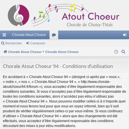
Chorale Atout Choeur
cc
Rechercher
Connexion
or
on
R
ès
Chorale Atout Choeur
Chorale Atout Choeur
u
ne
e
ra
m
xi
c
Chorale Atout Choeur 94 - Conditions d’utilisation
pi
s
on
h
En accédant à « Chorale Atout Choeur 94 » (désigné ci-après par « nous »,
e
de
« notre », « nos », « Chorale Atout Choeur 94 », « http://www.chorale-
r
atoutchoeur94.fr/forum »), vous acceptez d’être légalement responsable des
c
conditions suivantes. Si vous n’acceptez pas d’être légalement responsable de
h
toutes les conditions suivantes, alors n’accédez pas et/ou n’utilisez pas
« Chorale Atout Choeur 94 ». Nous pouvons modifier celles-ci à n’importe quel
e
moment et nous ferons tout pour que vous en soyez informé, bien qu’il soit
r
prudent de vérifier régulièrement celles-ci par vous-même. Si vous continuez
d’utiliser « Chorale Atout Choeur 94 » alors que des changements ont été
effectués, vous acceptez d’être légalement responsable des conditions
découlant des mises à jour et/ou modifications.