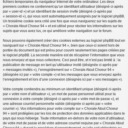
fichiers temporaires du navigateur Internet de votre ordinateur. Les deux
premiers cookies ne contiennent qu’un identifiant utilisateur (désigné ci-après
par « user-id ») et un identifiant de session invité (désigné ci-après par
« session-id »), qui vous sont automatiquement assignés par le logiciel phpBB.
Un troisième cookie sera créé une fois que vous naviguerez sur les sujets de
« Chorale Atout Choeur 94 » et est utilisé pour stocker les informations sur les
sujets que vous avez lus, ce qui améliore votre navigation sur le forum.
Nous pouvons également créer des cookies externes au logiciel phpBB tout en
naviguant sur « Chorale Atout Choeur 94 », bien que ceux-ci soient hors de
portée du document qui est prévu pour couvrir seulement les pages créées par
le logiciel phpBB. La seconde manière est de récupérer l’information que vous
nous envoyez et que nous collectons. Ceci peut être, et n’est pas limité à : la
publication de message en tant qu’utilisateur invité (désignée ci-après par
« messages invités »), l’enregistrement sur « Chorale Atout Choeur 94 »
(désignée ici par « votre compte ») et les messages que vous envoyez après
l’enregistrement et lors d’une connexion (désignés ici par « vos messages »).
Votre compte contiendra au minimum un identifiant unique (désigné ci-après
par « votre nom d’utilisateur »), un mot de passe personnel utilisé pour la
connexion à votre compte (désigné ci-après par « votre mot de passe »), et
une adresse courriel personnelle valide (désignée ci-après par « votre
courriel »). Vos informations pour votre compte sur « Chorale Atout Choeur
94 » sont protégées par les lois de protection des données applicables dans le
pays qui nous héberge. Toute information en-dehors de votre nom d’utilisateur,
de votre mot de passe et de votre adresse courriel requise par « Chorale Atout