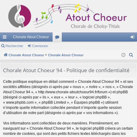
Chorale Atout Choeur
cc
Rechercher
Connexion
or
on
R
ès
Chorale Atout Choeur
Chorale Atout Choeur
u
ne
e
ra
m
xi
c
Chorale Atout Choeur 94 - Politique de confidentialité
pi
s
on
h
Cette politique explique en détail comment « Chorale Atout Choeur 94 » et ses
e
de
sociétés affiliées (désignés ci-après par « nous », « notre », « nos », « Chorale
r
Atout Choeur 94 », « http://www.chorale-atoutchoeur94.fr/forum ») et phpBB
c
(désigné ci-après par « ils », « eux », « leur », « logiciel phpBB »,
h
« www.phpbb.com », « phpBB Limited », « Équipes phpBB ») utilisent
n’importe quelle information collectée pendant n’importe quelle session
e
d’utilisation de votre part (désignée ci-après par « vos informations »).
r
Vos informations sont collectées de deux manières. Premièrement, en
naviguant sur « Chorale Atout Choeur 94 », le logiciel phpBB créera un certain
nombre de cookies, qui sont des petits fichiers textes téléchargés dans les