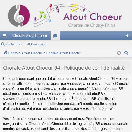
Chorale Atout Choeur
cc
Rechercher
Connexion
or
on
R
ès
Chorale Atout Choeur
Chorale Atout Choeur
u
ne
e
ra
m
xi
c
Chorale Atout Choeur 94 - Politique de confidentialité
pi
s
on
h
Cette politique explique en détail comment « Chorale Atout Choeur 94 » et ses
e
de
sociétés affiliées (désignés ci-après par « nous », « notre », « nos », « Chorale
r
Atout Choeur 94 », « http://www.chorale-atoutchoeur94.fr/forum ») et phpBB
c
(désigné ci-après par « ils », « eux », « leur », « logiciel phpBB »,
h
« www.phpbb.com », « phpBB Limited », « Équipes phpBB ») utilisent
n’importe quelle information collectée pendant n’importe quelle session
e
d’utilisation de votre part (désignée ci-après par « vos informations »).
r
Vos informations sont collectées de deux manières. Premièrement, en
naviguant sur « Chorale Atout Choeur 94 », le logiciel phpBB créera un certain
nombre de cookies, qui sont des petits fichiers textes téléchargés dans les