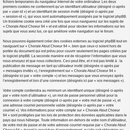
fichiers temporaires du navigateur Internet de votre ordinateur. Les deux
premiers cookies ne contiennent qu’un identifiant utilisateur (désigné ci-après
par « user-id ») et un identifiant de session invité (désigné ci-après par
« session-id »), qui vous sont automatiquement assignés par le logiciel phpBB.
Un troisième cookie sera créé une fois que vous naviguerez sur les sujets de
« Chorale Atout Choeur 94 » et est utilisé pour stocker les informations sur les
sujets que vous avez lus, ce qui améliore votre navigation sur le forum.
Nous pouvons également créer des cookies externes au logiciel phpBB tout en
naviguant sur « Chorale Atout Choeur 94 », bien que ceux-ci soient hors de
portée du document qui est prévu pour couvrir seulement les pages créées par
le logiciel phpBB. La seconde manière est de récupérer l’information que vous
nous envoyez et que nous collectons. Ceci peut être, et n’est pas limité à : la
publication de message en tant qu’utilisateur invité (désignée ci-après par
« messages invités »), l’enregistrement sur « Chorale Atout Choeur 94 »
(désignée ici par « votre compte ») et les messages que vous envoyez après
l’enregistrement et lors d’une connexion (désignés ici par « vos messages »).
Votre compte contiendra au minimum un identifiant unique (désigné ci-après
par « votre nom d’utilisateur »), un mot de passe personnel utilisé pour la
connexion à votre compte (désigné ci-après par « votre mot de passe »), et
une adresse courriel personnelle valide (désignée ci-après par « votre
courriel »). Vos informations pour votre compte sur « Chorale Atout Choeur
94 » sont protégées par les lois de protection des données applicables dans le
pays qui nous héberge. Toute information en-dehors de votre nom d’utilisateur,
de votre mot de passe et de votre adresse courriel requise par « Chorale Atout