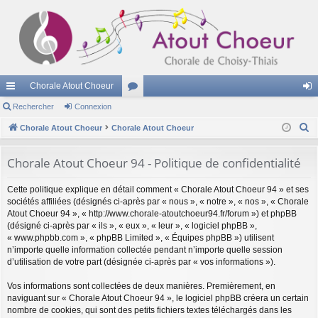
Chorale Atout Choeur
cc
Rechercher
Connexion
or
on
R
ès
Chorale Atout Choeur
Chorale Atout Choeur
u
ne
e
ra
m
xi
c
Chorale Atout Choeur 94 - Politique de confidentialité
pi
s
on
h
Cette politique explique en détail comment « Chorale Atout Choeur 94 » et ses
e
de
sociétés affiliées (désignés ci-après par « nous », « notre », « nos », « Chorale
r
Atout Choeur 94 », « http://www.chorale-atoutchoeur94.fr/forum ») et phpBB
c
(désigné ci-après par « ils », « eux », « leur », « logiciel phpBB »,
h
« www.phpbb.com », « phpBB Limited », « Équipes phpBB ») utilisent
n’importe quelle information collectée pendant n’importe quelle session
e
d’utilisation de votre part (désignée ci-après par « vos informations »).
r
Vos informations sont collectées de deux manières. Premièrement, en
naviguant sur « Chorale Atout Choeur 94 », le logiciel phpBB créera un certain
nombre de cookies, qui sont des petits fichiers textes téléchargés dans les