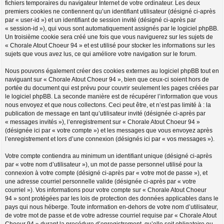
fichiers temporaires du navigateur Internet de votre ordinateur. Les deux
premiers cookies ne contiennent qu’un identifiant utilisateur (désigné ci-après
par « user-id ») et un identifiant de session invité (désigné ci-après par
« session-id »), qui vous sont automatiquement assignés par le logiciel phpBB.
Un troisième cookie sera créé une fois que vous naviguerez sur les sujets de
« Chorale Atout Choeur 94 » et est utilisé pour stocker les informations sur les
sujets que vous avez lus, ce qui améliore votre navigation sur le forum.
Nous pouvons également créer des cookies externes au logiciel phpBB tout en
naviguant sur « Chorale Atout Choeur 94 », bien que ceux-ci soient hors de
portée du document qui est prévu pour couvrir seulement les pages créées par
le logiciel phpBB. La seconde manière est de récupérer l’information que vous
nous envoyez et que nous collectons. Ceci peut être, et n’est pas limité à : la
publication de message en tant qu’utilisateur invité (désignée ci-après par
« messages invités »), l’enregistrement sur « Chorale Atout Choeur 94 »
(désignée ici par « votre compte ») et les messages que vous envoyez après
l’enregistrement et lors d’une connexion (désignés ici par « vos messages »).
Votre compte contiendra au minimum un identifiant unique (désigné ci-après
par « votre nom d’utilisateur »), un mot de passe personnel utilisé pour la
connexion à votre compte (désigné ci-après par « votre mot de passe »), et
une adresse courriel personnelle valide (désignée ci-après par « votre
courriel »). Vos informations pour votre compte sur « Chorale Atout Choeur
94 » sont protégées par les lois de protection des données applicables dans le
pays qui nous héberge. Toute information en-dehors de votre nom d’utilisateur,
de votre mot de passe et de votre adresse courriel requise par « Chorale Atout