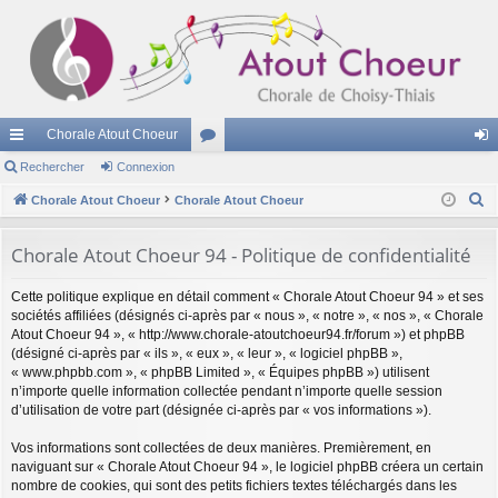
Chorale Atout Choeur
cc
Rechercher
Connexion
or
on
R
ès
Chorale Atout Choeur
Chorale Atout Choeur
u
ne
e
ra
m
xi
c
Chorale Atout Choeur 94 - Politique de confidentialité
pi
s
on
h
Cette politique explique en détail comment « Chorale Atout Choeur 94 » et ses
e
de
sociétés affiliées (désignés ci-après par « nous », « notre », « nos », « Chorale
r
Atout Choeur 94 », « http://www.chorale-atoutchoeur94.fr/forum ») et phpBB
c
(désigné ci-après par « ils », « eux », « leur », « logiciel phpBB »,
h
« www.phpbb.com », « phpBB Limited », « Équipes phpBB ») utilisent
n’importe quelle information collectée pendant n’importe quelle session
e
d’utilisation de votre part (désignée ci-après par « vos informations »).
r
Vos informations sont collectées de deux manières. Premièrement, en
naviguant sur « Chorale Atout Choeur 94 », le logiciel phpBB créera un certain
nombre de cookies, qui sont des petits fichiers textes téléchargés dans les