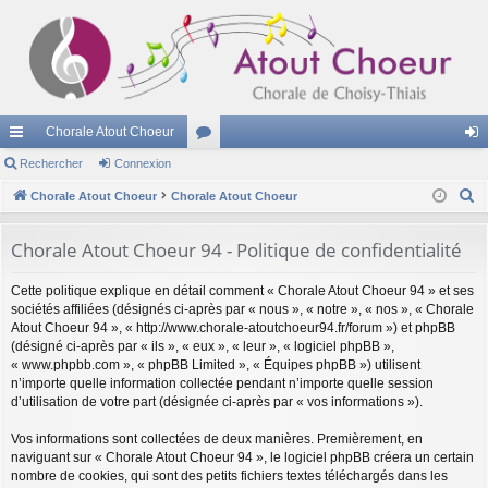
Chorale Atout Choeur
cc
Rechercher
Connexion
or
on
R
ès
Chorale Atout Choeur
Chorale Atout Choeur
u
ne
e
ra
m
xi
c
Chorale Atout Choeur 94 - Politique de confidentialité
pi
s
on
h
Cette politique explique en détail comment « Chorale Atout Choeur 94 » et ses
e
de
sociétés affiliées (désignés ci-après par « nous », « notre », « nos », « Chorale
r
Atout Choeur 94 », « http://www.chorale-atoutchoeur94.fr/forum ») et phpBB
c
(désigné ci-après par « ils », « eux », « leur », « logiciel phpBB »,
h
« www.phpbb.com », « phpBB Limited », « Équipes phpBB ») utilisent
n’importe quelle information collectée pendant n’importe quelle session
e
d’utilisation de votre part (désignée ci-après par « vos informations »).
r
Vos informations sont collectées de deux manières. Premièrement, en
naviguant sur « Chorale Atout Choeur 94 », le logiciel phpBB créera un certain
nombre de cookies, qui sont des petits fichiers textes téléchargés dans les