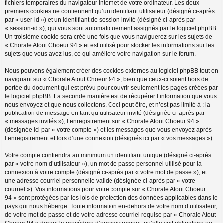
fichiers temporaires du navigateur Internet de votre ordinateur. Les deux
premiers cookies ne contiennent qu’un identifiant utilisateur (désigné ci-après
par « user-id ») et un identifiant de session invité (désigné ci-après par
« session-id »), qui vous sont automatiquement assignés par le logiciel phpBB.
Un troisième cookie sera créé une fois que vous naviguerez sur les sujets de
« Chorale Atout Choeur 94 » et est utilisé pour stocker les informations sur les
sujets que vous avez lus, ce qui améliore votre navigation sur le forum.
Nous pouvons également créer des cookies externes au logiciel phpBB tout en
naviguant sur « Chorale Atout Choeur 94 », bien que ceux-ci soient hors de
portée du document qui est prévu pour couvrir seulement les pages créées par
le logiciel phpBB. La seconde manière est de récupérer l’information que vous
nous envoyez et que nous collectons. Ceci peut être, et n’est pas limité à : la
publication de message en tant qu’utilisateur invité (désignée ci-après par
« messages invités »), l’enregistrement sur « Chorale Atout Choeur 94 »
(désignée ici par « votre compte ») et les messages que vous envoyez après
l’enregistrement et lors d’une connexion (désignés ici par « vos messages »).
Votre compte contiendra au minimum un identifiant unique (désigné ci-après
par « votre nom d’utilisateur »), un mot de passe personnel utilisé pour la
connexion à votre compte (désigné ci-après par « votre mot de passe »), et
une adresse courriel personnelle valide (désignée ci-après par « votre
courriel »). Vos informations pour votre compte sur « Chorale Atout Choeur
94 » sont protégées par les lois de protection des données applicables dans le
pays qui nous héberge. Toute information en-dehors de votre nom d’utilisateur,
de votre mot de passe et de votre adresse courriel requise par « Chorale Atout