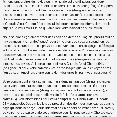
fichiers temporaires du navigateur Internet de votre ordinateur. Les deux
premiers cookies ne contiennent qu’un identifiant utilisateur (désigné ci-après
par « user-id ») et un identifiant de session invité (désigné ci-après par
« session-id »), qui vous sont automatiquement assignés par le logiciel phpBB.
Un troisième cookie sera créé une fois que vous naviguerez sur les sujets de
« Chorale Atout Choeur 94 » et est utilisé pour stocker les informations sur les
sujets que vous avez lus, ce qui améliore votre navigation sur le forum.
Nous pouvons également créer des cookies externes au logiciel phpBB tout en
naviguant sur « Chorale Atout Choeur 94 », bien que ceux-ci soient hors de
portée du document qui est prévu pour couvrir seulement les pages créées par
le logiciel phpBB. La seconde manière est de récupérer l’information que vous
nous envoyez et que nous collectons. Ceci peut être, et n’est pas limité à : la
publication de message en tant qu’utilisateur invité (désignée ci-après par
« messages invités »), l’enregistrement sur « Chorale Atout Choeur 94 »
(désignée ici par « votre compte ») et les messages que vous envoyez après
l’enregistrement et lors d’une connexion (désignés ici par « vos messages »).
Votre compte contiendra au minimum un identifiant unique (désigné ci-après
par « votre nom d’utilisateur »), un mot de passe personnel utilisé pour la
connexion à votre compte (désigné ci-après par « votre mot de passe »), et
une adresse courriel personnelle valide (désignée ci-après par « votre
courriel »). Vos informations pour votre compte sur « Chorale Atout Choeur
94 » sont protégées par les lois de protection des données applicables dans le
pays qui nous héberge. Toute information en-dehors de votre nom d’utilisateur,
de votre mot de passe et de votre adresse courriel requise par « Chorale Atout