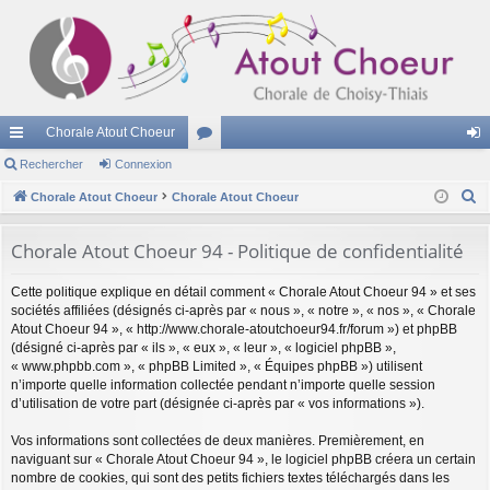
Chorale Atout Choeur
cc
Rechercher
Connexion
or
on
R
ès
Chorale Atout Choeur
Chorale Atout Choeur
u
ne
e
ra
m
xi
c
Chorale Atout Choeur 94 - Politique de confidentialité
pi
s
on
h
Cette politique explique en détail comment « Chorale Atout Choeur 94 » et ses
e
de
sociétés affiliées (désignés ci-après par « nous », « notre », « nos », « Chorale
r
Atout Choeur 94 », « http://www.chorale-atoutchoeur94.fr/forum ») et phpBB
c
(désigné ci-après par « ils », « eux », « leur », « logiciel phpBB »,
h
« www.phpbb.com », « phpBB Limited », « Équipes phpBB ») utilisent
n’importe quelle information collectée pendant n’importe quelle session
e
d’utilisation de votre part (désignée ci-après par « vos informations »).
r
Vos informations sont collectées de deux manières. Premièrement, en
naviguant sur « Chorale Atout Choeur 94 », le logiciel phpBB créera un certain
nombre de cookies, qui sont des petits fichiers textes téléchargés dans les