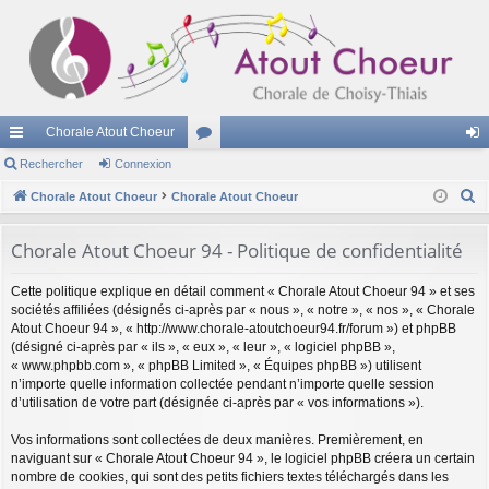
Chorale Atout Choeur
cc
Rechercher
Connexion
or
on
R
ès
Chorale Atout Choeur
Chorale Atout Choeur
u
ne
e
ra
m
xi
c
Chorale Atout Choeur 94 - Politique de confidentialité
pi
s
on
h
Cette politique explique en détail comment « Chorale Atout Choeur 94 » et ses
e
de
sociétés affiliées (désignés ci-après par « nous », « notre », « nos », « Chorale
r
Atout Choeur 94 », « http://www.chorale-atoutchoeur94.fr/forum ») et phpBB
c
(désigné ci-après par « ils », « eux », « leur », « logiciel phpBB »,
h
« www.phpbb.com », « phpBB Limited », « Équipes phpBB ») utilisent
n’importe quelle information collectée pendant n’importe quelle session
e
d’utilisation de votre part (désignée ci-après par « vos informations »).
r
Vos informations sont collectées de deux manières. Premièrement, en
naviguant sur « Chorale Atout Choeur 94 », le logiciel phpBB créera un certain
nombre de cookies, qui sont des petits fichiers textes téléchargés dans les