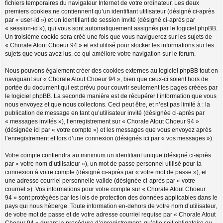
fichiers temporaires du navigateur Internet de votre ordinateur. Les deux
premiers cookies ne contiennent qu’un identifiant utilisateur (désigné ci-après
par « user-id ») et un identifiant de session invité (désigné ci-après par
« session-id »), qui vous sont automatiquement assignés par le logiciel phpBB.
Un troisième cookie sera créé une fois que vous naviguerez sur les sujets de
« Chorale Atout Choeur 94 » et est utilisé pour stocker les informations sur les
sujets que vous avez lus, ce qui améliore votre navigation sur le forum.
Nous pouvons également créer des cookies externes au logiciel phpBB tout en
naviguant sur « Chorale Atout Choeur 94 », bien que ceux-ci soient hors de
portée du document qui est prévu pour couvrir seulement les pages créées par
le logiciel phpBB. La seconde manière est de récupérer l’information que vous
nous envoyez et que nous collectons. Ceci peut être, et n’est pas limité à : la
publication de message en tant qu’utilisateur invité (désignée ci-après par
« messages invités »), l’enregistrement sur « Chorale Atout Choeur 94 »
(désignée ici par « votre compte ») et les messages que vous envoyez après
l’enregistrement et lors d’une connexion (désignés ici par « vos messages »).
Votre compte contiendra au minimum un identifiant unique (désigné ci-après
par « votre nom d’utilisateur »), un mot de passe personnel utilisé pour la
connexion à votre compte (désigné ci-après par « votre mot de passe »), et
une adresse courriel personnelle valide (désignée ci-après par « votre
courriel »). Vos informations pour votre compte sur « Chorale Atout Choeur
94 » sont protégées par les lois de protection des données applicables dans le
pays qui nous héberge. Toute information en-dehors de votre nom d’utilisateur,
de votre mot de passe et de votre adresse courriel requise par « Chorale Atout