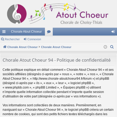
Chorale Atout Choeur
cc
Rechercher
Connexion
or
on
R
ès
Chorale Atout Choeur
Chorale Atout Choeur
u
ne
e
ra
m
xi
c
Chorale Atout Choeur 94 - Politique de confidentialité
pi
s
on
h
Cette politique explique en détail comment « Chorale Atout Choeur 94 » et ses
e
de
sociétés affiliées (désignés ci-après par « nous », « notre », « nos », « Chorale
r
Atout Choeur 94 », « http://www.chorale-atoutchoeur94.fr/forum ») et phpBB
c
(désigné ci-après par « ils », « eux », « leur », « logiciel phpBB »,
h
« www.phpbb.com », « phpBB Limited », « Équipes phpBB ») utilisent
n’importe quelle information collectée pendant n’importe quelle session
e
d’utilisation de votre part (désignée ci-après par « vos informations »).
r
Vos informations sont collectées de deux manières. Premièrement, en
naviguant sur « Chorale Atout Choeur 94 », le logiciel phpBB créera un certain
nombre de cookies, qui sont des petits fichiers textes téléchargés dans les