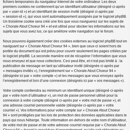
fichiers temporaires du navigateur Internet de votre ordinateur. Les deux
premiers cookies ne contiennent qu’un identifiant utilisateur (désigné ci-après
par « user-id ») et un identifiant de session invité (désigné ci-après par
« session-id »), qui vous sont automatiquement assignés par le logiciel phpBB.
Un troisième cookie sera créé une fois que vous naviguerez sur les sujets de
« Chorale Atout Choeur 94 » et est utilisé pour stocker les informations sur les
sujets que vous avez lus, ce qui améliore votre navigation sur le forum.
Nous pouvons également créer des cookies externes au logiciel phpBB tout en
naviguant sur « Chorale Atout Choeur 94 », bien que ceux-ci soient hors de
portée du document qui est prévu pour couvrir seulement les pages créées par
le logiciel phpBB. La seconde manière est de récupérer l’information que vous
nous envoyez et que nous collectons. Ceci peut être, et n’est pas limité à : la
publication de message en tant qu’utilisateur invité (désignée ci-après par
« messages invités »), l’enregistrement sur « Chorale Atout Choeur 94 »
(désignée ici par « votre compte ») et les messages que vous envoyez après
l’enregistrement et lors d’une connexion (désignés ici par « vos messages »).
Votre compte contiendra au minimum un identifiant unique (désigné ci-après
par « votre nom d’utilisateur »), un mot de passe personnel utilisé pour la
connexion à votre compte (désigné ci-après par « votre mot de passe »), et
une adresse courriel personnelle valide (désignée ci-après par « votre
courriel »). Vos informations pour votre compte sur « Chorale Atout Choeur
94 » sont protégées par les lois de protection des données applicables dans le
pays qui nous héberge. Toute information en-dehors de votre nom d’utilisateur,
de votre mot de passe et de votre adresse courriel requise par « Chorale Atout